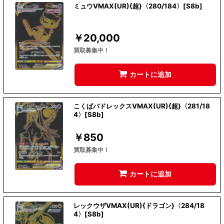
ミュウVMAX(UR){超}〈280/184〉[S8b]
￥
20,000
買取募集中！
カートに追加
こくばバドレックスVMAX(UR){超}〈281/18
4〉[S8b]
￥
850
買取募集中！
カートに追加
レックウザVMAX(UR){ドラゴン}〈284/18
4〉[S8b]