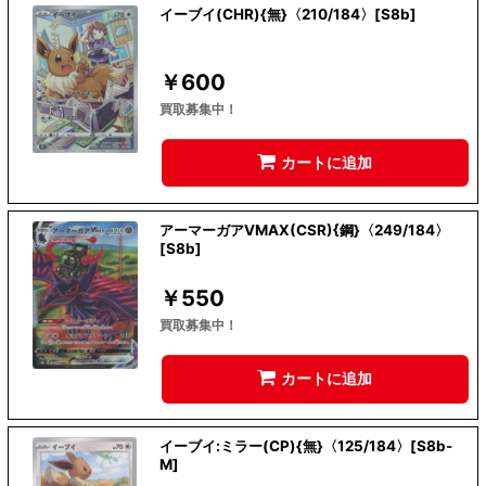
イーブイ(CHR){無}〈210/184〉[S8b]
￥
600
買取募集中！
カートに追加
アーマーガアVMAX(CSR){鋼}〈249/184〉
[S8b]
￥
550
買取募集中！
カートに追加
イーブイ:ミラー(CP){無}〈125/184〉[S8b-
M]