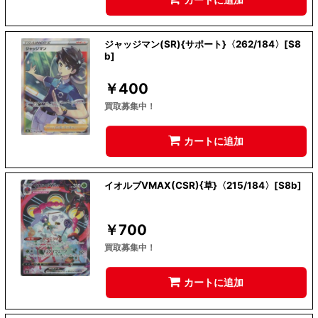
ジャッジマン(SR){サポート}〈262/184〉[S8
b]
￥
400
買取募集中！
カートに追加
イオルブVMAX(CSR){草}〈215/184〉[S8b]
￥
700
買取募集中！
カートに追加