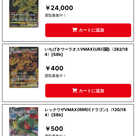
￥
24,000
買取募集中！
カートに追加
いちげきウーラオスVMAX(UR){闘}〈282/18
4〉[S8b]
￥
400
買取募集中！
カートに追加
レックウザVMAX(RRR){ドラゴン}〈120/18
4〉[S8b]
￥
500