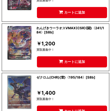
買取募集中！
カートに追加
れんげきウーラオスVMAX(CSR){闘}〈241/1
84〉[S8b]
￥
1,200
買取募集中！
カートに追加
ゼクロム(CHR){雷}〈195/184〉[S8b]
￥
1,400
買取募集中！
カートに追加