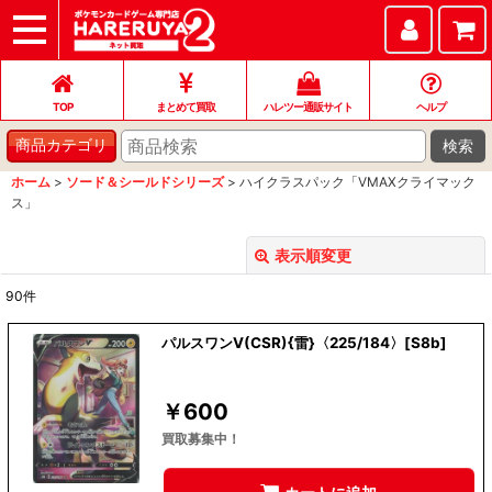
TOP
まとめて買取
ハレツー通販サイト
ヘルプ
お問い合わせ
TOP
まとめて買取
ハレツー通販サイト
ヘルプ
検索
商品カテゴリ
ホーム
>
ソード＆シールドシリーズ
>
ハイクラスパック「VMAXクライマック
ス」
表示順変更
閉じる
90
件
表示数
:
パルスワンV(CSR){雷}〈225/184〉[S8b]
並び順
:
￥
600
絞り込む
買取募集中！