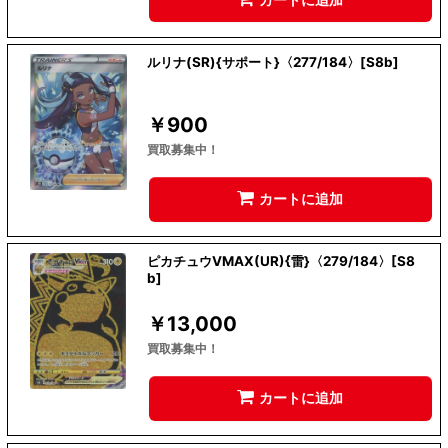
ルリナ(SR){サポート}〈277/184〉[S8b]
￥
900
買取募集中！
カートに追加
ピカチュウVMAX(UR){雷}〈279/184〉[S8
b]
￥
13,000
買取募集中！
カートに追加