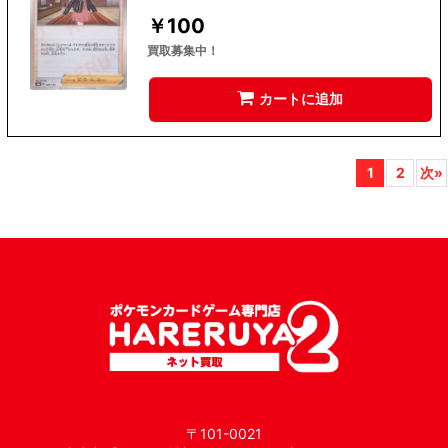
￥
100
買取募集中！
カートに追加
1
2
次
»
〒101-0021