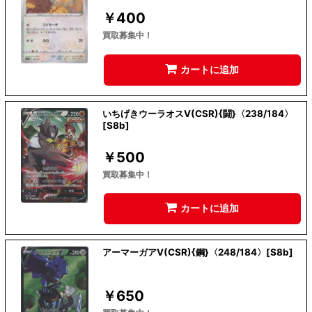
￥
400
買取募集中！
カートに追加
いちげきウーラオスV(CSR){闘}〈238/184〉
[S8b]
￥
500
買取募集中！
カートに追加
アーマーガアV(CSR){鋼}〈248/184〉[S8b]
￥
650