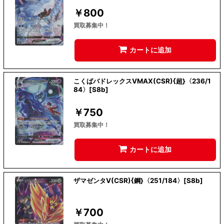
￥
800
買取募集中！
カートに追加
こくばバドレックスVMAX(CSR){超}〈236/1
84〉[S8b]
￥
750
買取募集中！
カートに追加
ザマゼンタV(CSR){鋼}〈251/184〉[S8b]
￥
700