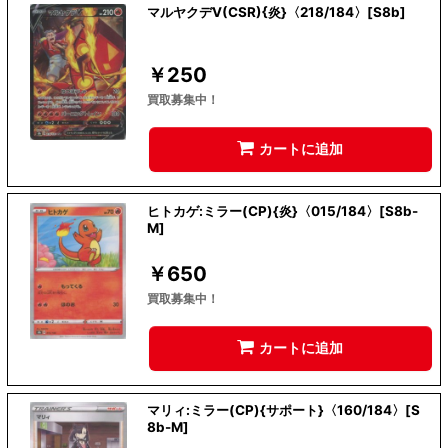
マルヤクデV(CSR){炎}〈218/184〉[S8b]
￥
250
買取募集中！
カートに追加
ヒトカゲ:ミラー(CP){炎}〈015/184〉[S8b-
M]
￥
650
買取募集中！
カートに追加
マリィ:ミラー(CP){サポート}〈160/184〉[S
8b-M]