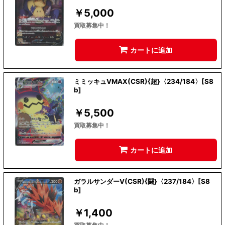
￥
5,000
買取募集中！
カートに追加
ミミッキュVMAX(CSR){超}〈234/184〉[S8
b]
￥
5,500
買取募集中！
カートに追加
ガラルサンダーV(CSR){闘}〈237/184〉[S8
b]
￥
1,400