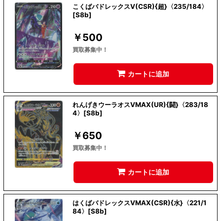
こくばバドレックスV(CSR){超}〈235/184〉
[S8b]
￥
500
買取募集中！
カートに追加
れんげきウーラオスVMAX(UR){闘}〈283/18
4〉[S8b]
￥
650
買取募集中！
カートに追加
はくばバドレックスVMAX(CSR){水}〈221/1
84〉[S8b]