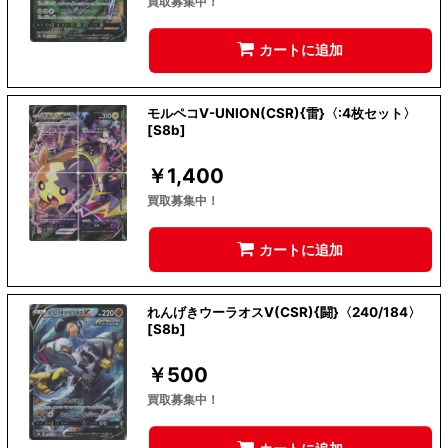
買取募集中！
カートに追加
モルペコV-UNION(CSR){雷}〈:4枚セット〉
[S8b]
￥
1,400
買取募集中！
カートに追加
れんげきウーラオスV(CSR){闘}〈240/184〉
[S8b]
￥
500
買取募集中！