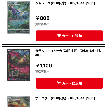
シャワーズ(CHR){水}〈189/184〉[S8b]
￥
800
買取募集中！
カートに追加
ガラルファイヤーV(CSR){悪}〈242/184〉[S
8b]
￥
1,100
買取募集中！
カートに追加
ブースター(CHR){炎}〈188/184〉[S8b]