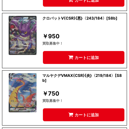
カートに追加
クロバットV(CSR){悪}〈243/184〉[S8b]
￥
950
買取募集中！
カートに追加
マルヤクデVMAX(CSR){炎}〈219/184〉[S8
b]
￥
750
買取募集中！
カートに追加