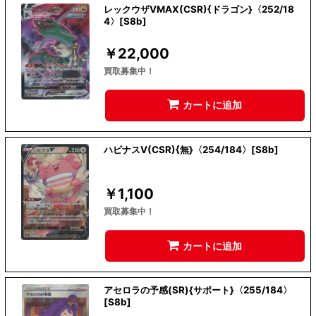
レックウザVMAX(CSR){ドラゴン}〈252/18
4〉[S8b]
￥
22,000
買取募集中！
カートに追加
ハピナスV(CSR){無}〈254/184〉[S8b]
￥
1,100
買取募集中！
カートに追加
アセロラの予感(SR){サポート}〈255/184〉
[S8b]