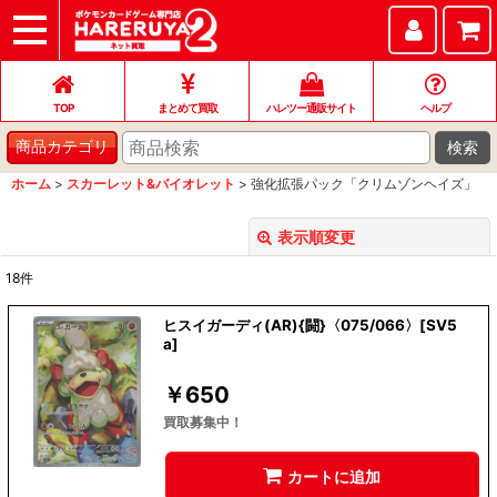
TOP
まとめて買取
ハレツー通販サイト
ヘルプ
お問い合わせ
TOP
まとめて買取
ハレツー通販サイト
ヘルプ
検索
商品カテゴリ
ホーム
>
スカーレット&バイオレット
>
強化拡張パック「クリムゾンヘイズ」
表示順変更
閉じる
18
件
表示数
:
ヒスイガーディ(AR){闘}〈075/066〉[SV5
a]
並び順
:
￥
650
絞り込む
買取募集中！
カートに追加