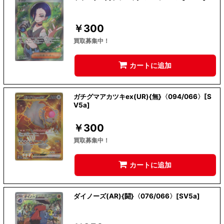
￥
300
買取募集中！
カートに追加
ガチグマアカツキex(UR){無}〈094/066〉[S
V5a]
￥
300
買取募集中！
カートに追加
ダイノーズ(AR){闘}〈076/066〉[SV5a]