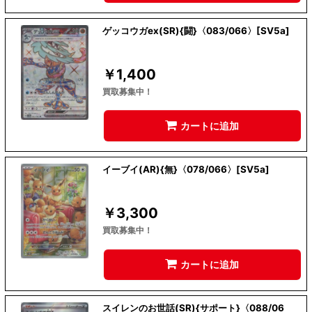
ゲッコウガex(SR){闘}〈083/066〉[SV5a]
￥
1,400
買取募集中！
カートに追加
イーブイ(AR){無}〈078/066〉[SV5a]
￥
3,300
買取募集中！
カートに追加
スイレンのお世話(SR){サポート}〈088/06