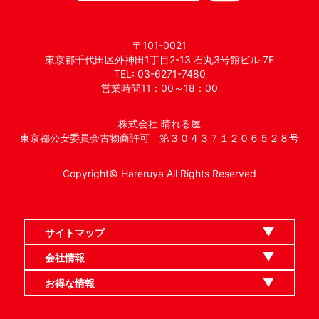
〒101-0021
東京都千代田区外神田1丁目2-13 石丸3号館ビル 7F
TEL: 03-6271-7480
営業時間11：00～18：00
株式会社 晴れる屋
東京都公安委員会古物商許可 第３０４３７１２０６５２８号
Copyright© Hareruya All Rights Reserved
サイトマップ
ネット買取TOP
まとめて買取
ハレツー通販サイト
ヘルプ
お問い合わせ
会社情報
利用規約
スタッフ募集
特定商取引法表示
個人情報保護指針
企業情報
お得な情報
ハレツーTwitter
ハレツーチャンネル