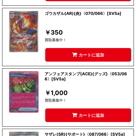
ゴウカザル(AR){炎}〈070/066〉[SV5a]
￥
350
買取募集中！
カートに追加
アンフェアスタンプ(ACE){グッズ}〈053/06
6〉[SV5a]
￥
1,000
買取募集中！
カートに追加
サザレ(SR){サポート}〈087/066〉[SV5a]