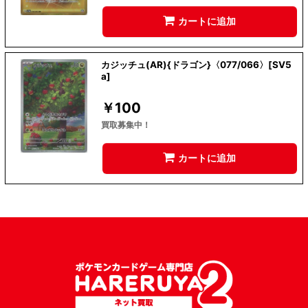
カートに追加
カジッチュ(AR){ドラゴン}〈077/066〉[SV5
a]
￥
100
買取募集中！
カートに追加