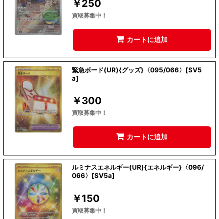
￥
250
買取募集中！
カートに追加
緊急ボード(UR){グッズ}〈095/066〉[SV5
a]
￥
300
買取募集中！
カートに追加
ルミナスエネルギー(UR){エネルギー}〈096/
066〉[SV5a]
￥
150
買取募集中！