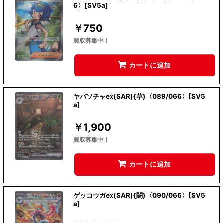
6〉[SV5a]
￥
750
買取募集中！
カートに追加
ヤバソチャex(SAR){草}〈089/066〉[SV5
a]
￥
1,900
買取募集中！
カートに追加
ゲッコウガex(SAR){闘}〈090/066〉[SV5
a]