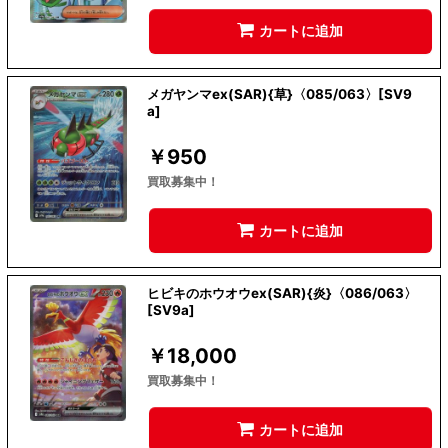
カートに追加
メガヤンマex(SAR){草}〈085/063〉[SV9
a]
￥
950
買取募集中！
カートに追加
ヒビキのホウオウex(SAR){炎}〈086/063〉
[SV9a]
￥
18,000
買取募集中！
カートに追加