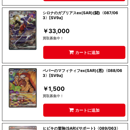
シロナのガブリアスex(SAR){闘}〈087/06
3〉[SV9a]
￥
33,000
買取募集中！
カートに追加
ペパーのマフィティフex(SAR){悪}〈088/06
3〉[SV9a]
￥
1,500
買取募集中！
カートに追加
ヒビキの冒険(SAR){サポート}〈089/063〉