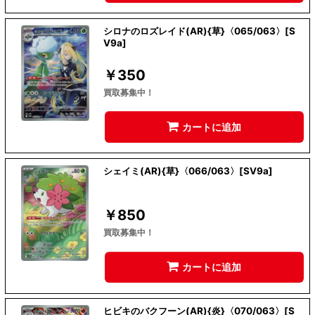
シロナのロズレイド(AR){草}〈065/063〉[S
V9a]
￥
350
買取募集中！
カートに追加
シェイミ(AR){草}〈066/063〉[SV9a]
￥
850
買取募集中！
カートに追加
ヒビキのバクフーン(AR){炎}〈070/063〉[S