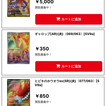
￥
5,000
買取募集中！
カートに追加
ギャロップ(AR){炎}〈069/063〉[SV9a]
￥
350
買取募集中！
カートに追加
ヒビキのホウオウex(SR){炎}〈077/063〉[S
V9a]
￥
850
買取募集中！