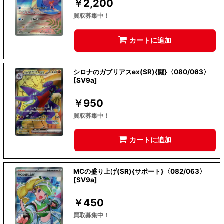
￥
2,200
買取募集中！
カートに追加
シロナのガブリアスex(SR){闘}〈080/063〉
[SV9a]
￥
950
買取募集中！
カートに追加
MCの盛り上げ(SR){サポート}〈082/063〉
[SV9a]
￥
450
買取募集中！