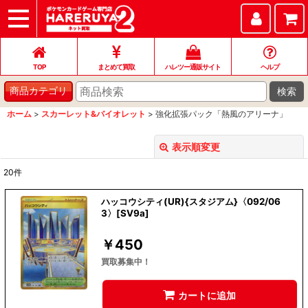
TOP
まとめて買取
ハレツー通販サイト
ヘルプ
お問い合わせ
TOP
まとめて買取
ハレツー通販サイト
ヘルプ
検索
商品カテゴリ
ホーム
>
スカーレット&バイオレット
>
強化拡張パック「熱風のアリーナ」
表示順変更
閉じる
20
件
表示数
:
ハッコウシティ(UR){スタジアム}〈092/06
3〉[SV9a]
並び順
:
￥
450
絞り込む
買取募集中！
カートに追加