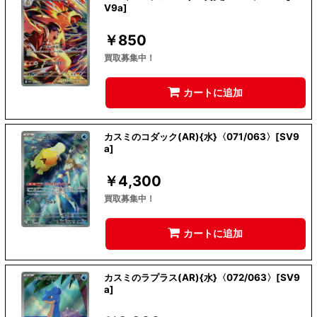
V9a]
￥
850
買取募集中！
カートに追加
カスミのコダック(AR){水}〈071/063〉[SV9
a]
￥
4,300
買取募集中！
カートに追加
カスミのラプラス(AR){水}〈072/063〉[SV9
a]