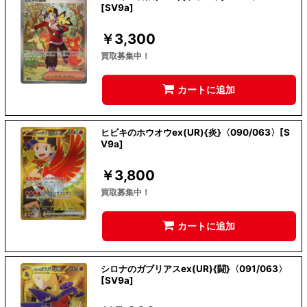
[SV9a]
￥
3,300
買取募集中！
カートに追加
ヒビキのホウオウex(UR){炎}〈090/063〉[S
V9a]
￥
3,800
買取募集中！
カートに追加
シロナのガブリアスex(UR){闘}〈091/063〉
[SV9a]