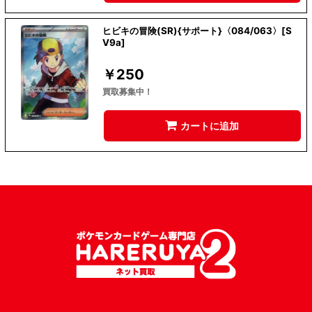
ヒビキの冒険(SR){サポート}〈084/063〉[S
V9a]
￥
250
買取募集中！
カートに追加