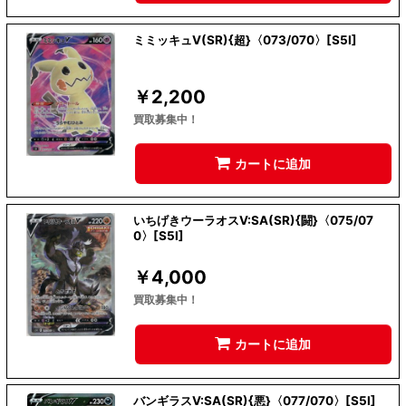
ミミッキュV(SR){超}〈073/070〉[S5I]
￥
2,200
買取募集中！
カートに追加
いちげきウーラオスV:SA(SR){闘}〈075/07
0〉[S5I]
￥
4,000
買取募集中！
カートに追加
バンギラスV:SA(SR){悪}〈077/070〉[S5I]