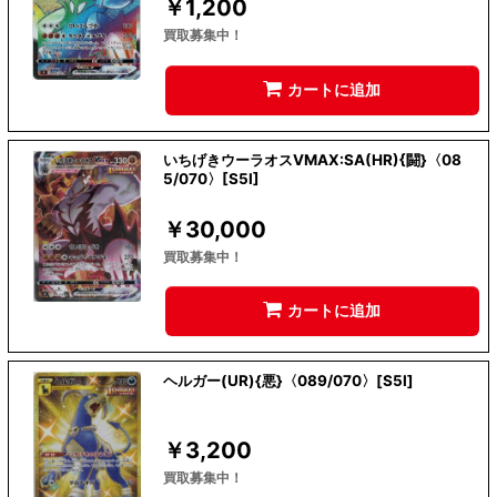
￥
1,200
買取募集中！
カートに追加
いちげきウーラオスVMAX:SA(HR){闘}〈08
5/070〉[S5I]
￥
30,000
買取募集中！
カートに追加
ヘルガー(UR){悪}〈089/070〉[S5I]
￥
3,200
買取募集中！