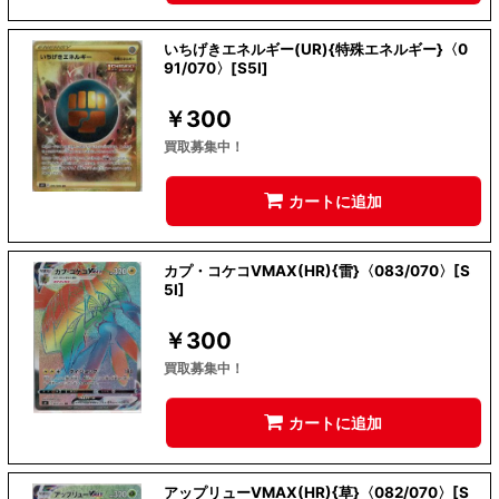
いちげきエネルギー(UR){特殊エネルギー}〈0
91/070〉[S5I]
￥
300
買取募集中！
カートに追加
カプ・コケコVMAX(HR){雷}〈083/070〉[S
5I]
￥
300
買取募集中！
カートに追加
アップリューVMAX(HR){草}〈082/070〉[S