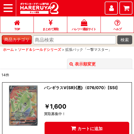
TOP
まとめて買取
ハレツー通販サイト
ヘルプ
お問い合わせ
TOP
まとめて買取
ハレツー通販サイト
ヘルプ
検索
商品カテゴリ
ホーム
>
ソード＆シールドシリーズ
>
拡張パック「一撃マスター」
表示順変更
閉じる
14
件
表示数
:
バンギラスV(SR){悪}〈076/070〉[S5I]
並び順
:
￥
1,600
絞り込む
買取募集中！
カートに追加