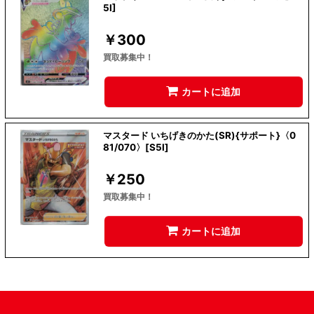
5I]
￥
300
買取募集中！
カートに追加
マスタード いちげきのかた(SR){サポート}〈0
81/070〉[S5I]
￥
250
買取募集中！
カートに追加