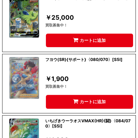
￥
25,000
買取募集中！
カートに追加
フヨウ(SR){サポート}〈080/070〉[S5I]
￥
1,900
買取募集中！
カートに追加
いちげきウーラオスVMAX(HR){闘}〈084/07
0〉[S5I]