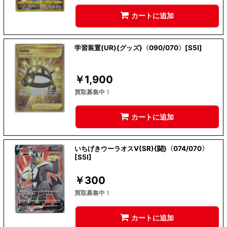
カートに追加
学習装置(UR){グッズ}〈090/070〉[S5I]
￥
1,900
買取募集中！
カートに追加
いちげきウーラオスV(SR){闘}〈074/070〉
[S5I]
￥
300
買取募集中！
カートに追加