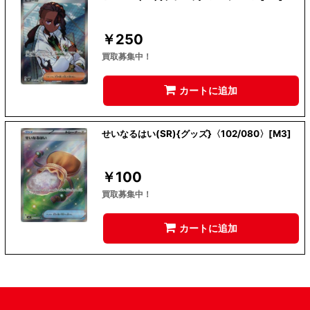
￥
250
買取募集中！
カートに追加
せいなるはい(SR){グッズ}〈102/080〉[M3]
￥
100
買取募集中！
カートに追加