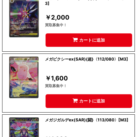
3]
￥
2,000
買取募集中！
カートに追加
メガピクシーex(SAR){超}〈112/080〉[M3]
￥
1,600
買取募集中！
カートに追加
メガジガルデex(SAR){闘}〈113/080〉[M3]