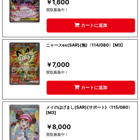
￥
1,600
買取募集中！
カートに追加
ニャースex(SAR){無}〈114/080〉[M3]
￥
7,000
買取募集中！
カートに追加
メイのはげまし(SAR){サポート}〈115/080〉
[M3]
￥
8,000
買取募集中！