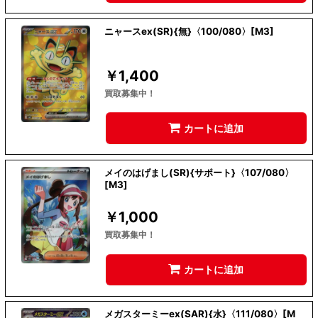
ニャースex(SR){無}〈100/080〉[M3]
￥
1,400
買取募集中！
カートに追加
メイのはげまし(SR){サポート}〈107/080〉
[M3]
￥
1,000
買取募集中！
カートに追加
メガスターミーex(SAR){水}〈111/080〉[M