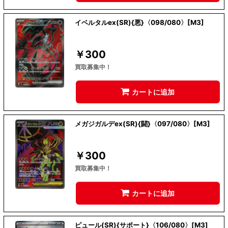
イベルタルex(SR){悪}〈098/080〉[M3]
￥
300
買取募集中！
カートに追加
メガジガルデex(SR){闘}〈097/080〉[M3]
￥
300
買取募集中！
カートに追加
ピュール(SR){サポート}〈106/080〉[M3]