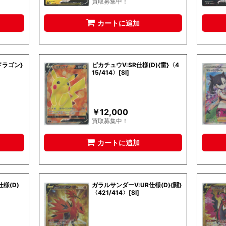
買取募集中！
カートに追加
ドラゴン}
ピカチュウV:SR仕様(D){雷}〈4
15/414〉[SI]
￥
12,000
買取募集中！
カートに追加
様(D)
ガラルサンダーV:UR仕様(D){闘}
〈421/414〉[SI]