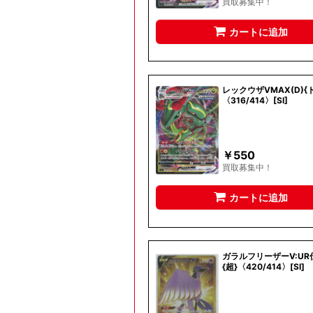
買取募集中！
カートに追加
レックウザVMAX(D){
〈316/414〉[SI]
￥
550
買取募集中！
カートに追加
ガラルフリーザーV:UR仕
{超}〈420/414〉[SI]