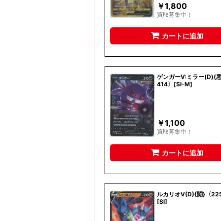
￥
1,800
買取募集中！
カートに追加
ゲンガーV:ミラー(D){悪
414〉[SI-M]
￥
1,100
買取募集中！
カートに追加
ルカリオV(D){闘}〈225
[SI]