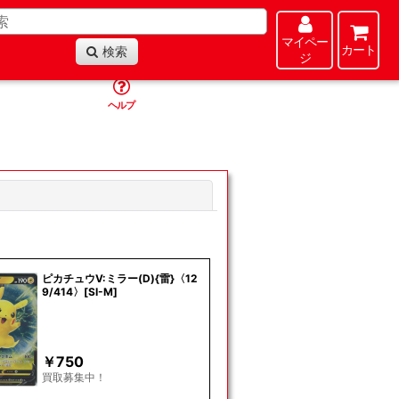
マイペー
カート
検索
ジ
ヘルプ
閉じる
ピカチュウV:ミラー(D){雷}〈12
9/414〉[SI-M]
￥
750
買取募集中！