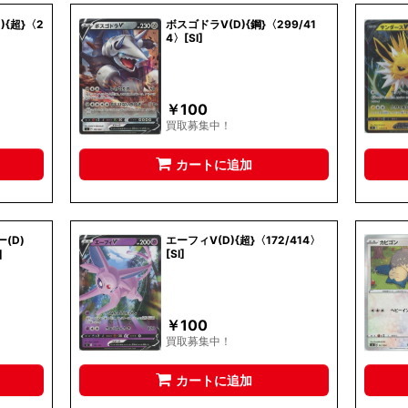
{超}〈2
ボスゴドラV(D){鋼}〈299/41
4〉[SI]
￥
100
買取募集中！
カートに追加
(D)
エーフィV(D){超}〈172/414〉
]
[SI]
￥
100
買取募集中！
カートに追加