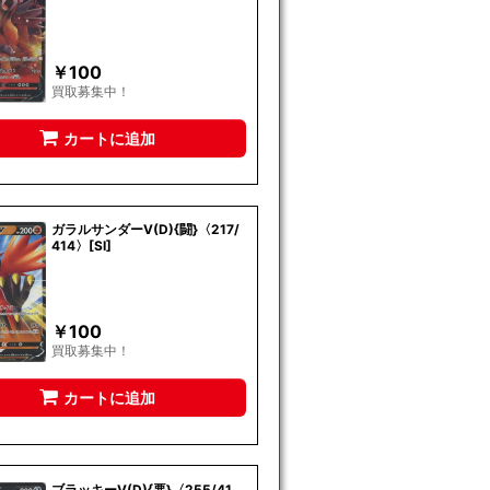
￥
100
買取募集中！
カートに追加
ガラルサンダーV(D){闘}〈217/
414〉[SI]
￥
100
買取募集中！
カートに追加
ブラッキーV(D){悪}〈255/41