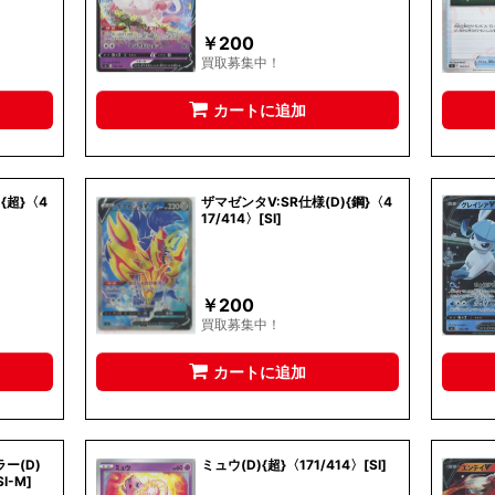
￥
200
買取募集中！
カートに追加
{超}〈4
ザマゼンタV:SR仕様(D){鋼}〈4
17/414〉[SI]
￥
200
買取募集中！
カートに追加
ー(D)
ミュウ(D){超}〈171/414〉[SI]
I-M]