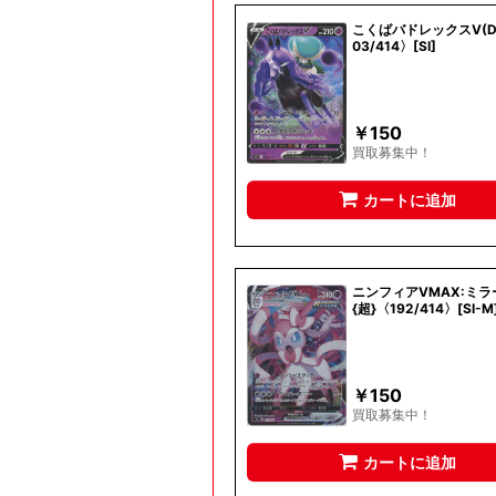
こくばバドレックスV(D)
03/414〉[SI]
￥
150
買取募集中！
カートに追加
ニンフィアVMAX:ミラー
{超}〈192/414〉[SI-M
￥
150
買取募集中！
カートに追加