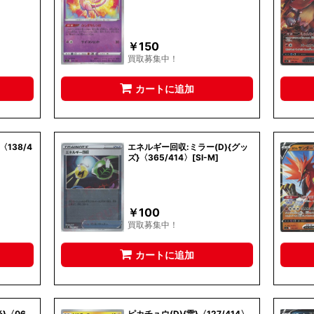
￥
150
買取募集中！
カートに追加
〈138/4
エネルギー回収:ミラー(D){グッ
ズ}〈365/414〉[SI-M]
￥
100
買取募集中！
カートに追加
}〈06
ピカチュウ(D){雷}〈127/414〉