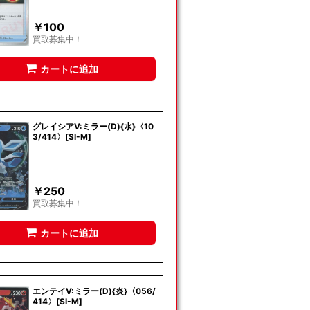
￥
100
買取募集中！
カートに追加
グレイシアV:ミラー(D){水}〈10
3/414〉[SI-M]
￥
250
買取募集中！
カートに追加
エンテイV:ミラー(D){炎}〈056/
414〉[SI-M]