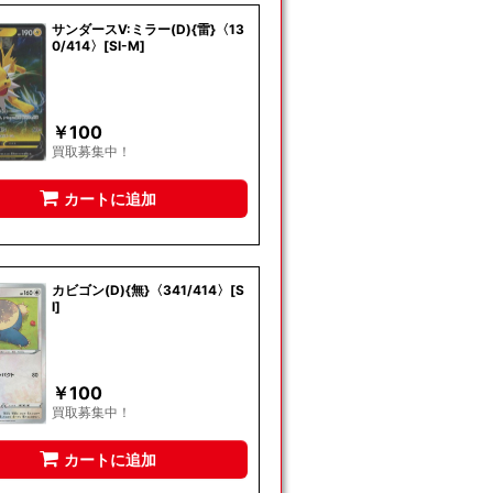
サンダースV:ミラー(D){雷}〈13
0/414〉[SI-M]
￥
100
買取募集中！
カートに追加
カビゴン(D){無}〈341/414〉[S
I]
￥
100
買取募集中！
カートに追加