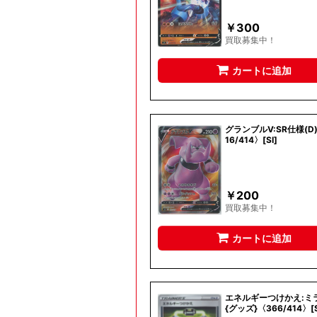
￥
300
買取募集中！
カートに追加
グランブルV:SR仕様(D)
16/414〉[SI]
￥
200
買取募集中！
カートに追加
エネルギーつけかえ:ミラ
{グッズ}〈366/414〉[S