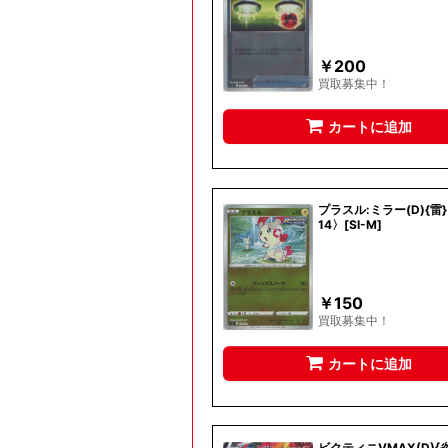
￥
200
買取募集中！
カートに追加
プラスル:ミラー(D){雷}
14〉[SI-M]
￥
150
買取募集中！
カートに追加
ビクティニVMAX(D){炎