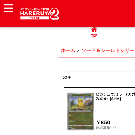
TOP
まとめて買取
ハレツー通販サイト
ヘルプ
お問い合わせ
TOP
ホーム
>
ソード＆シールドシリー
50
件
表示数
:
ピカチュウ:ミラー(D){雷
7/414〉[SI-M]
並び順
:
￥
850
買取募集中！