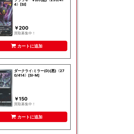
4〉[SI]
￥
200
買取募集中！
カートに追加
ダークライ:ミラー(D){悪}〈27
0/414〉[SI-M]
￥
150
買取募集中！
カートに追加