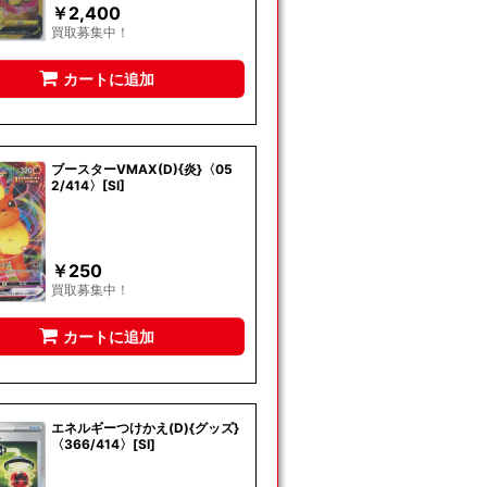
￥
2,400
買取募集中！
カートに追加
ブースターVMAX(D){炎}〈05
2/414〉[SI]
￥
250
買取募集中！
カートに追加
エネルギーつけかえ(D){グッズ}
〈366/414〉[SI]