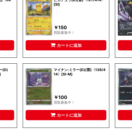
[SI]
￥
150
買取募集中！
カートに追加
(D)
マイナン:ミラー(D){雷}〈139/4
]
14〉[SI-M]
￥
100
買取募集中！
カートに追加