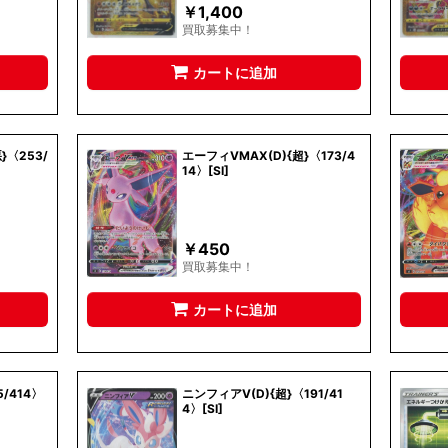
￥
1,400
買取募集中！
カートに追加
}〈253/
エーフィVMAX(D){超}〈173/4
14〉[SI]
￥
450
買取募集中！
カートに追加
/414〉
ニンフィアV(D){超}〈191/41
4〉[SI]