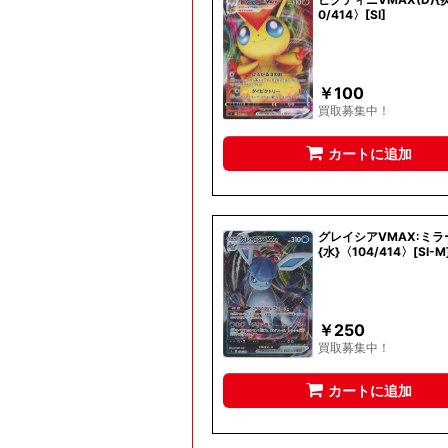
0/414〉[SI]
￥
100
買取募集中！
カートに追加
グレイシアVMAX:ミラー
{水}〈104/414〉[SI-M
￥
250
買取募集中！
カートに追加