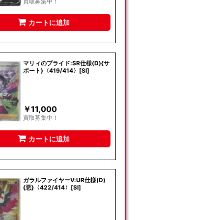
買取募集中！
カートに追加
マリィのプライド:SR仕様(D){サ
ポート}〈419/414〉[SI]
￥
11,000
買取募集中！
カートに追加
ガラルファイヤーV:UR仕様(D)
{悪}〈422/414〉[SI]