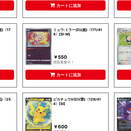
カートに追加
}〈17
ミュウ:ミラー(D){超}〈171/41
4〉[SI-M]
￥
550
買取募集中！
カートに追加
}〈25
ピカチュウV(D){雷}〈129/41
4〉[SI]
￥
600