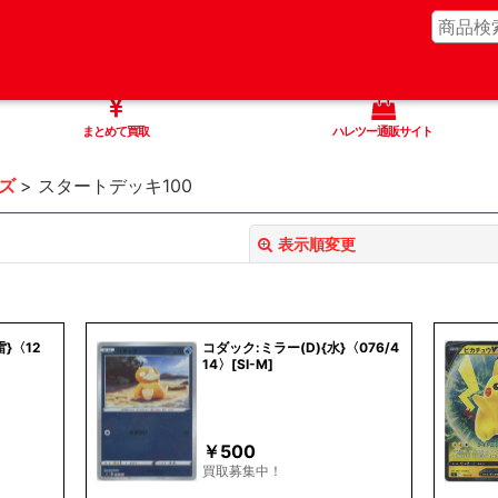
まとめて買取
ハレツー通販サイト
ズ
>
スタートデッキ100
表示順変更
}〈12
コダック:ミラー(D){水}〈076/4
14〉[SI-M]
絞り込む
￥
500
買取募集中！