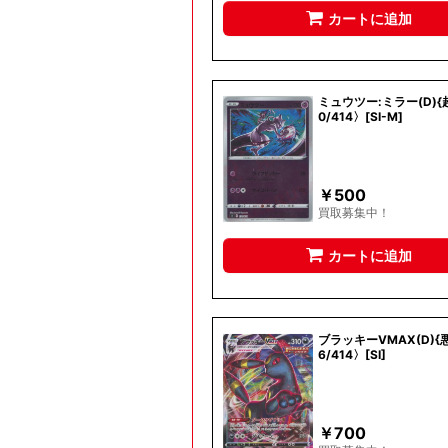
カートに追加
ミュウツー:ミラー(D){超
0/414〉[SI-M]
￥
500
買取募集中！
カートに追加
ブラッキーVMAX(D){悪
6/414〉[SI]
￥
700