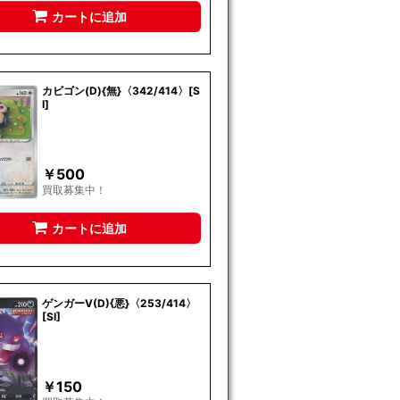
カートに追加
カビゴン(D){無}〈342/414〉[S
I]
￥
500
買取募集中！
カートに追加
ゲンガーV(D){悪}〈253/414〉
[SI]
￥
150