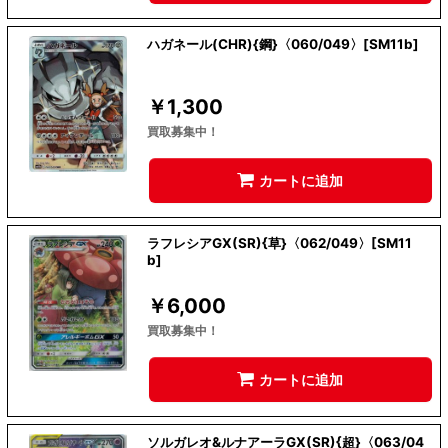
ハガネール(CHR){鋼}〈060/049〉[SM11b]
￥
1,300
買取募集中！
カートに追加
ラフレシアGX(SR){草}〈062/049〉[SM11
b]
￥
6,000
買取募集中！
カートに追加
ソルガレオ&ルナアーラGX(SR){超}〈063/04