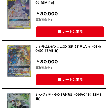
9〉[SM11b]
￥
30,000
買取募集中！
カートに追加
レシラム&ゼクロムGX(SR){ドラゴン}〈064/
049〉[SM11b]
￥
30,000
買取募集中！
カートに追加
シルヴァディGX(SR){無}〈065/049〉[SM1
1b]