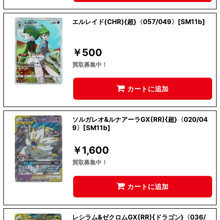
エルレイド(CHR){超}〈057/049〉[SM11b]
￥
500
買取募集中！
カートに追加
ソルガレオ&ルナアーラGX(RR){超}〈020/04
9〉[SM11b]
￥
1,600
買取募集中！
カートに追加
レシラム&ゼクロムGX(RR){ドラゴン}〈036/