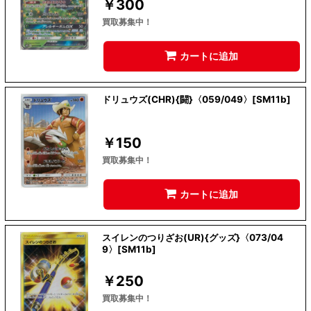
￥
300
買取募集中！
カートに追加
ドリュウズ(CHR){闘}〈059/049〉[SM11b]
￥
150
買取募集中！
カートに追加
スイレンのつりざお(UR){グッズ}〈073/04
9〉[SM11b]
￥
250
買取募集中！