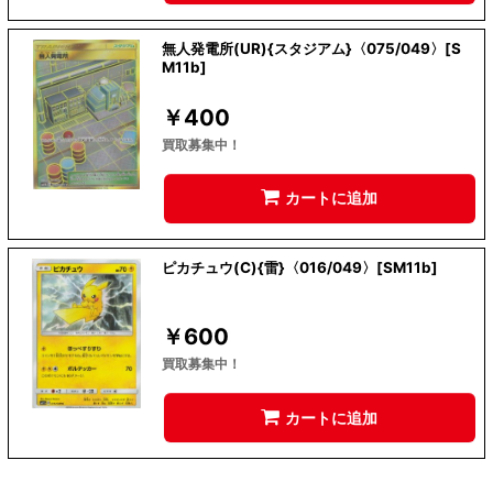
無人発電所(UR){スタジアム}〈075/049〉[S
M11b]
￥
400
買取募集中！
カートに追加
ピカチュウ(C){雷}〈016/049〉[SM11b]
￥
600
買取募集中！
カートに追加