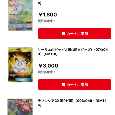
b]
￥
1,800
買取募集中！
カートに追加
リーリエのピッピ人形(UR){グッズ}〈074/04
9〉[SM11b]
￥
3,000
買取募集中！
カートに追加
ラフレシアGX(RR){草}〈003/049〉[SM11
b]