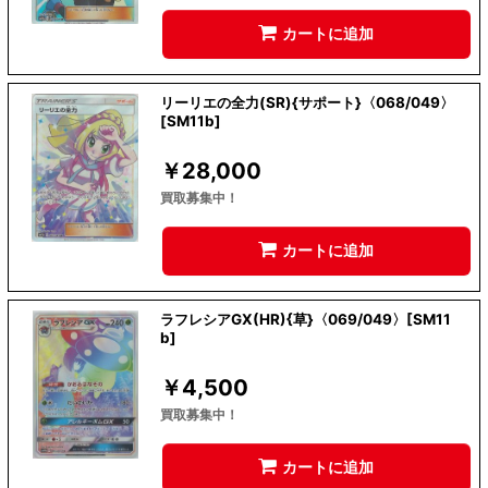
カートに追加
リーリエの全力(SR){サポート}〈068/049〉
[SM11b]
￥
28,000
買取募集中！
カートに追加
ラフレシアGX(HR){草}〈069/049〉[SM11
b]
￥
4,500
買取募集中！
カートに追加