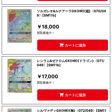
ソルガレオ&ルナアーラGX(HR){超}〈070/04
9〉[SM11b]
￥
18,000
買取募集中！
カートに追加
レシラム&ゼクロムGX(HR){ドラゴン}〈071/
049〉[SM11b]
￥
17,000
買取募集中！
カートに追加
シルヴァディGX(HR){無}〈072/049〉[SM11