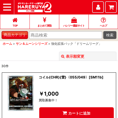
TOP
まとめて買取
ハレツー通販サイト
ヘルプ
お問い合わせ
TOP
まとめて買取
ハレツー通販サイト
ヘルプ
検索
商品カテゴリ
ホーム
>
サン＆ムーンシリーズ
>
強化拡張パック「ドリームリーグ」
表示順変更
閉じる
30
件
表示数
:
コイル(CHR){雷}〈055/049〉[SM11b]
並び順
:
￥
1,000
絞り込む
買取募集中！
カートに追加