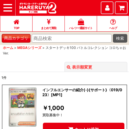
TOP
まとめて買取
ハレツー通販サイト
ヘルプ
お問い合わせ
TOP
まとめて買取
ハレツー通販サイト
ヘルプ
検索
商品カテゴリ
ホーム
>
MEGAシリーズ
>
スタートデッキ100 バトルコレクション コロちゃお
Ver.
表示順変更
閉じる
1
件
表示数
:
インフルエンサーの紹介(-){サポート}〈019/0
23〉[MP1]
並び順
:
￥
1,000
絞り込む
買取募集中！