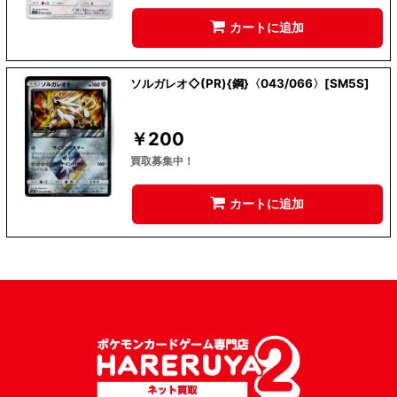
カートに追加
ソルガレオ◇(PR){鋼}〈043/066〉[SM5S]
￥
200
買取募集中！
カートに追加