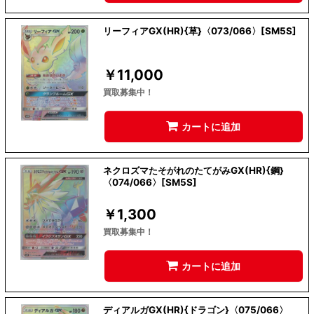
リーフィアGX(HR){草}〈073/066〉[SM5S]
￥
11,000
買取募集中！
カートに追加
ネクロズマたそがれのたてがみGX(HR){鋼}
〈074/066〉[SM5S]
￥
1,300
買取募集中！
カートに追加
ディアルガGX(HR){ドラゴン}〈075/066〉