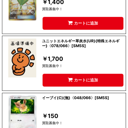
￥
1,400
買取募集中！
カートに追加
ユニットエネルギー草炎水(UR){特殊エネルギ
ー}〈078/066〉[SM5S]
￥
1,700
買取募集中！
カートに追加
イーブイ(C){無}〈048/066〉[SM5S]
￥
150
買取募集中！