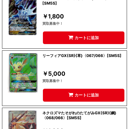
[SM5S]
￥
1,800
買取募集中！
カートに追加
リーフィアGX(SR){草}〈067/066〉[SM5S]
￥
5,000
買取募集中！
カートに追加
ネクロズマたそがれのたてがみGX(SR){鋼}
〈068/066〉[SM5S]