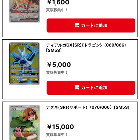
￥
1,600
買取募集中！
カートに追加
ディアルガGX(SR){ドラゴン}〈069/066〉
[SM5S]
￥
5,000
買取募集中！
カートに追加
ナタネ(SR){サポート}〈070/066〉[SM5S]
￥
15,000
買取募集中！