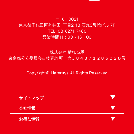
〒101-0021
東京都千代田区外神田1丁目2-13 石丸3号館ビル 7F
TEL: 03-6271-7480
営業時間11：00～18：00
株式会社 晴れる屋
東京都公安委員会古物商許可 第３０４３７１２０６５２８号
Copyright© Hareruya All Rights Reserved
サイトマップ
ネット買取TOP
まとめて買取
ハレツー通販サイト
ヘルプ
お問い合わせ
会社情報
利用規約
スタッフ募集
特定商取引法表示
個人情報保護指針
企業情報
お得な情報
ハレツーTwitter
ハレツーチャンネル