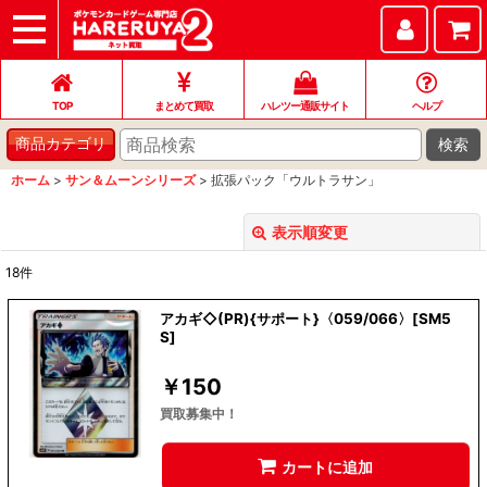
TOP
まとめて買取
ハレツー通販サイト
ヘルプ
お問い合わせ
TOP
まとめて買取
ハレツー通販サイト
ヘルプ
検索
商品カテゴリ
ホーム
>
サン＆ムーンシリーズ
>
拡張パック「ウルトラサン」
表示順変更
閉じる
18
件
表示数
:
アカギ◇(PR){サポート}〈059/066〉[SM5
S]
並び順
:
￥
150
絞り込む
買取募集中！
カートに追加