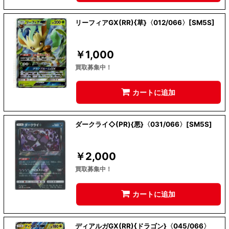
リーフィアGX(RR){草}〈012/066〉[SM5S]
￥
1,000
買取募集中！
カートに追加
ダークライ◇(PR){悪}〈031/066〉[SM5S]
￥
2,000
買取募集中！
カートに追加
ディアルガGX(RR){ドラゴン}〈045/066〉