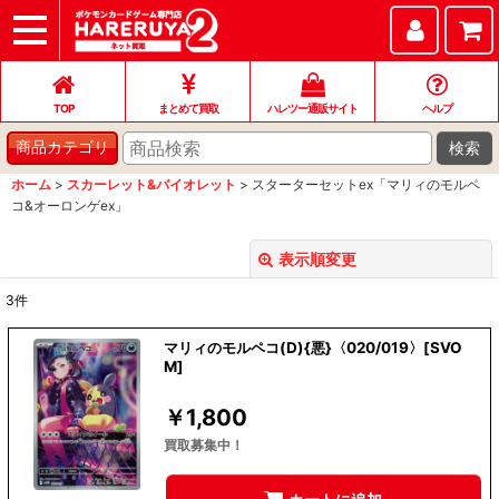
TOP
まとめて買取
ハレツー通販サイト
ヘルプ
お問い合わせ
TOP
まとめて買取
ハレツー通販サイト
ヘルプ
検索
商品カテゴリ
ホーム
>
スカーレット&バイオレット
>
スターターセットex「マリィのモルペ
コ&オーロンゲex」
表示順変更
閉じる
3
件
表示数
:
マリィのモルペコ(D){悪}〈020/019〉[SVO
M]
並び順
:
￥
1,800
絞り込む
買取募集中！