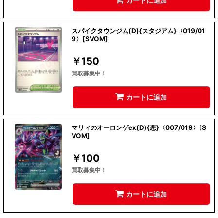
カートに追加
スパイクタウンジム(D){スタジアム}〈019/01
9〉[SVOM]
￥
150
買取募集中！
カートに追加
マリィのオーロンゲex(D){悪}〈007/019〉[S
VOM]
￥
100
買取募集中！
カートに追加