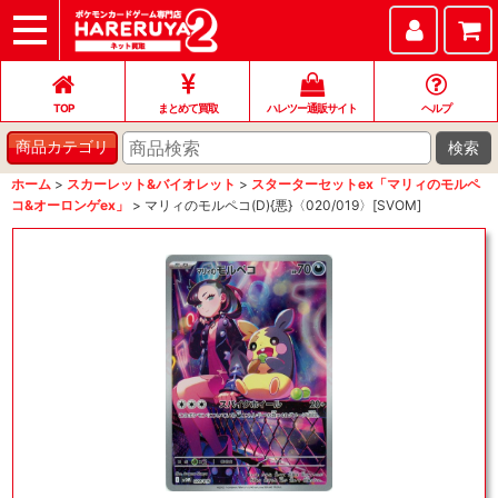
TOP
まとめて買取
ハレツー通販サイト
ヘルプ
お問い合わせ
TOP
まとめて買取
ハレツー通販サイト
ヘルプ
検索
商品カテゴリ
ホーム
>
スカーレット&バイオレット
>
スターターセットex「マリィのモルペ
コ&オーロンゲex」
>
マリィのモルペコ(D){悪}〈020/019〉[SVOM]