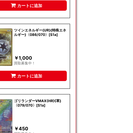
カートに追加
ツインエネルギー(UR){特殊エネ
ルギー}〈086/070〉[S1a]
￥
1,000
買取募集中！
カートに追加
ゴリランダーVMAX(HR){草}
〈079/070〉[S1a]
￥
450