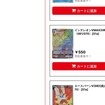
買取募集中！
カートに追加
インテレオンVMAX(HR
〈081/070〉[S1a]
￥
550
買取募集中！
カートに追加
エースバーンV(SR){炎}
70〉[S1a]