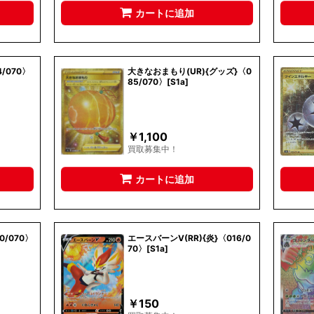
カートに追加
/070〉
大きなおまもり(UR){グッズ}〈0
85/070〉[S1a]
￥
1,100
買取募集中！
カートに追加
0/070〉
エースバーンV(RR){炎}〈016/0
70〉[S1a]
￥
150