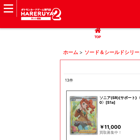
TOP
まとめて買取
ハレツー通販サイト
ヘルプ
お問い合わせ
TOP
ホーム
>
ソード＆シールドシリー
13
件
表示数
:
ソニア(SR){サポート}〈
0〉[S1a]
並び順
:
￥
11,000
買取募集中！