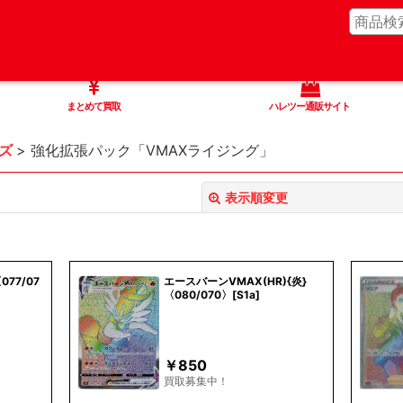
まとめて買取
ハレツー通販サイト
ズ
>
強化拡張パック「VMAXライジング」
表示順変更
077/07
エースバーンVMAX(HR){炎}
〈080/070〉[S1a]
絞り込む
￥
850
買取募集中！