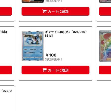
買取募集中！
カートに追加
){水}
ギャラドス(R){水}〈021/070〉
[S1a]
￥
100
買取募集中！
カートに追加
〈072/0