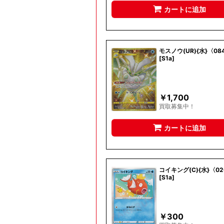
カートに追加
モスノウ(UR){水}〈084
[S1a]
￥
1,700
買取募集中！
カートに追加
コイキング(C){水}〈02
[S1a]
￥
300