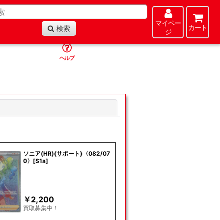
マイペー
カート
検索
ジ
ヘルプ
閉じる
ソニア(HR){サポート}〈082/07
0〉[S1a]
￥
2,200
買取募集中！