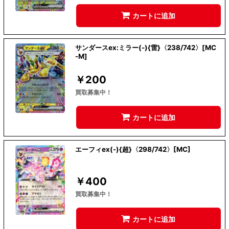
カートに追加
サンダースex:ミラー(-){雷}〈238/742〉[MC
-M]
￥
200
買取募集中！
カートに追加
エーフィex(-){超}〈298/742〉[MC]
￥
400
買取募集中！
カートに追加