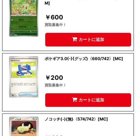
M]
￥
600
買取募集中！
カートに追加
ポケギア3.0(-){グッズ}〈660/742〉[MC]
￥
200
買取募集中！
カートに追加
ノコッチ(-){無}〈574/742〉[MC]