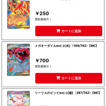
￥
250
買取募集中！
カートに追加
メガオーダイルex(-){水}〈169/742〉[MC]
￥
700
買取募集中！
カートに追加
リーリエのピッピex(-){超}〈287/742〉[MC]