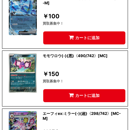
-M]
￥
100
買取募集中！
カートに追加
モモワロウ(-){悪}〈490/742〉[MC]
￥
150
買取募集中！
カートに追加
エーフィex:ミラー(-){超}〈298/742〉[MC-
M]