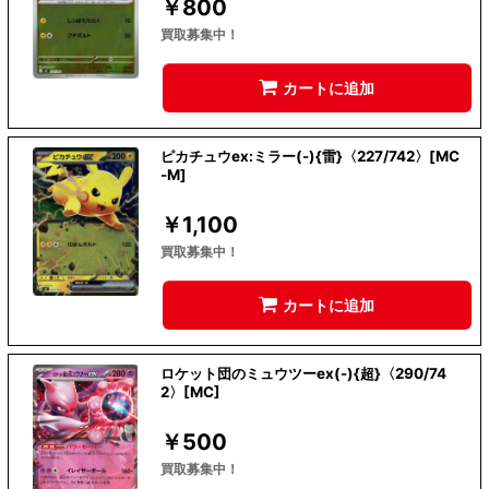
￥
800
買取募集中！
カートに追加
ピカチュウex:ミラー(-){雷}〈227/742〉[MC
-M]
￥
1,100
買取募集中！
カートに追加
ロケット団のミュウツーex(-){超}〈290/74
2〉[MC]
￥
500
買取募集中！