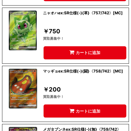
ニャオハex:SR仕様(-){草}〈757/742〉[MC]
￥
750
買取募集中！
カートに追加
マッギョex:SR仕様(-){闘}〈758/742〉[MC]
￥
200
買取募集中！
カートに追加
メガタブンネex:SR仕様(-){無}〈759/742〉