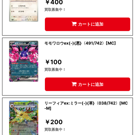
￥
400
買取募集中！
カートに追加
モモワロウex(-){悪}〈491/742〉[MC]
￥
100
買取募集中！
カートに追加
リーフィアex:ミラー(-){草}〈038/742〉[MC
-M]
￥
200
買取募集中！