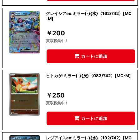
グレイシアex:ミラー(-){水}〈162/742〉[MC
-M]
￥
200
買取募集中！
カートに追加
ヒトカゲ:ミラー(-){炎}〈083/742〉[MC-M]
￥
250
買取募集中！
カートに追加
レジアイスex:ミラー(-){水}〈192/742〉[MC