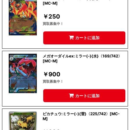
[MC-M]
￥
250
買取募集中！
カートに追加
メガオーダイルex:ミラー(-){水}〈169/742〉
[MC-M]
￥
900
買取募集中！
カートに追加
ピカチュウ:ミラー(-){雷}〈225/742〉[MC-
M]