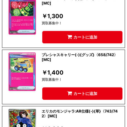
[MC]
￥
1,300
買取募集中！
カートに追加
プレシャスキャリー(-){グッズ}〈658/742〉
[MC]
￥
1,400
買取募集中！
カートに追加
エリカのモンジャラ:AR仕様(-){草}〈743/74
2〉[MC]