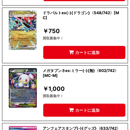
ドラパルトex(-){ドラゴン}〈548/742〉[M
C]
￥
750
買取募集中！
カートに追加
メガタブンネex:ミラー(-){無}〈602/742〉
[MC-M]
￥
1,000
買取募集中！
カートに追加
アンフェアスタンプ(-){グッズ}〈633/742〉