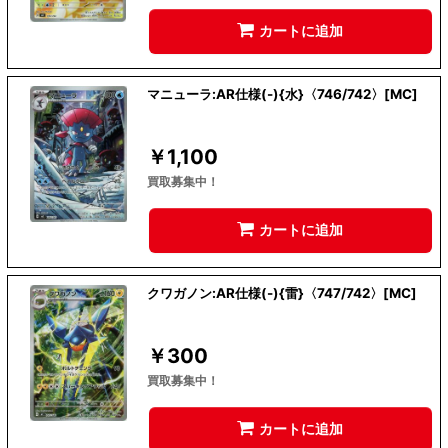
カートに追加
マニューラ:AR仕様(-){水}〈746/742〉[MC]
￥
1,100
買取募集中！
カートに追加
クワガノン:AR仕様(-){雷}〈747/742〉[MC]
￥
300
買取募集中！
カートに追加