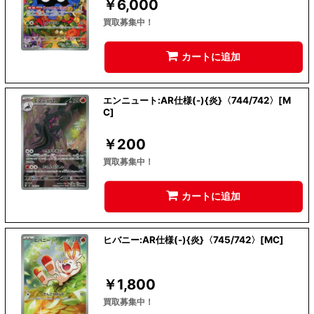
￥
6,000
買取募集中！
カートに追加
エンニュート:AR仕様(-){炎}〈744/742〉[M
C]
￥
200
買取募集中！
カートに追加
ヒバニー:AR仕様(-){炎}〈745/742〉[MC]
￥
1,800
買取募集中！