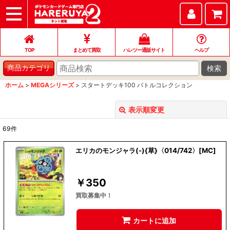
TOP
まとめて買取
ハレツー通販サイト
ヘルプ
お問い合わせ
TOP
まとめて買取
ハレツー通販サイト
ヘルプ
検索
商品カテゴリ
ホーム
>
MEGAシリーズ
>
スタートデッキ100 バトルコレクション
表示順変更
閉じる
69
件
表示数
:
エリカのモンジャラ(-){草}〈014/742〉[MC]
並び順
:
￥
350
絞り込む
買取募集中！
カートに追加