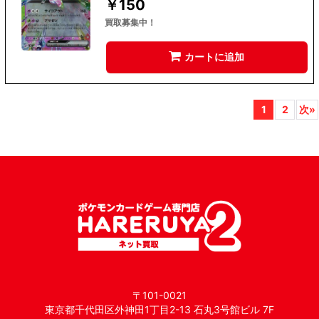
￥
150
買取募集中！
カートに追加
1
2
次
»
〒101-0021
東京都千代田区外神田1丁目2-13 石丸3号館ビル 7F