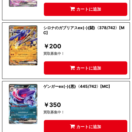
カートに追加
シロナのガブリアスex(-){闘}〈378/742〉[M
C]
￥
200
買取募集中！
カートに追加
ゲンガーex(-){悪}〈445/742〉[MC]
￥
350
買取募集中！
カートに追加