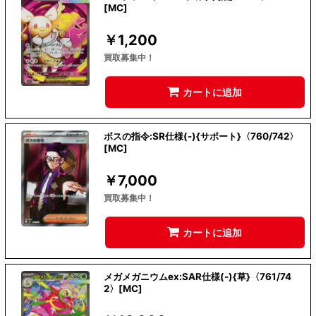
[MC]
￥
1,200
買取募集中！
カートに追加
ボスの指令:SR仕様(-){サポート}〈760/742〉
[MC]
￥
7,000
買取募集中！
カートに追加
メガメガニウムex:SAR仕様(-){草}〈761/74
2〉[MC]