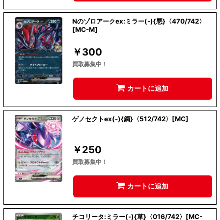
Nのゾロアークex:ミラー(-){悪}〈470/742〉
[MC-M]
￥
300
買取募集中！
カートに追加
ゲノセクトex(-){鋼}〈512/742〉[MC]
￥
250
買取募集中！
カートに追加
チコリータ:ミラー(-){草}〈016/742〉[MC-