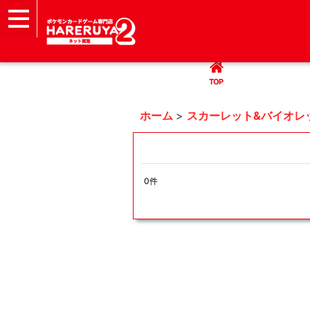
TOP
まとめて買取
ハレツー通販サイト
ヘルプ
お問い合わせ
TOP
ホーム
>
スカーレット&バイオレ
0
件
表示数
:
並び順
: