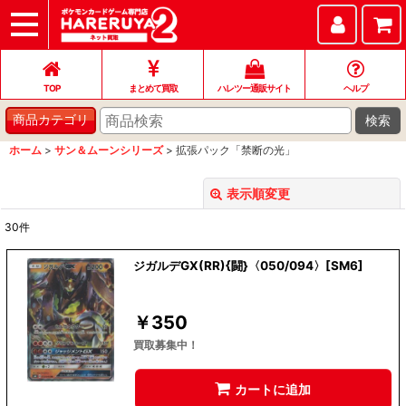
TOP
まとめて買取
ハレツー通販サイト
ヘルプ
お問い合わせ
TOP
まとめて買取
ハレツー通販サイト
ヘルプ
検索
商品カテゴリ
ホーム
>
サン＆ムーンシリーズ
>
拡張パック「禁断の光」
表示順変更
閉じる
30
件
表示数
:
ジガルデGX(RR){闘}〈050/094〉[SM6]
並び順
:
￥
350
絞り込む
買取募集中！
カートに追加