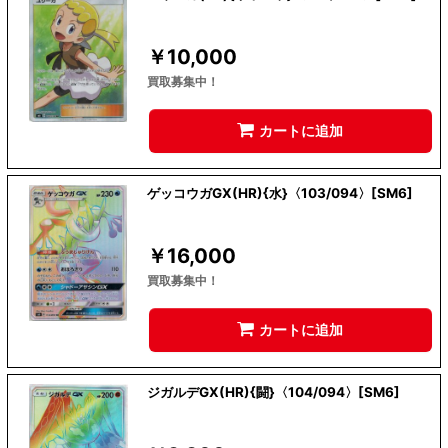
￥
10,000
買取募集中！
カートに追加
ゲッコウガGX(HR){水}〈103/094〉[SM6]
￥
16,000
買取募集中！
カートに追加
ジガルデGX(HR){闘}〈104/094〉[SM6]