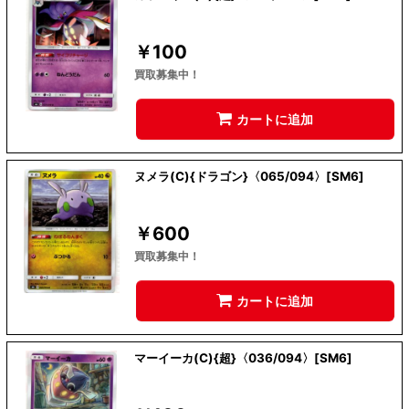
￥
100
買取募集中！
カートに追加
ヌメラ(C){ドラゴン}〈065/094〉[SM6]
￥
600
買取募集中！
カートに追加
マーイーカ(C){超}〈036/094〉[SM6]