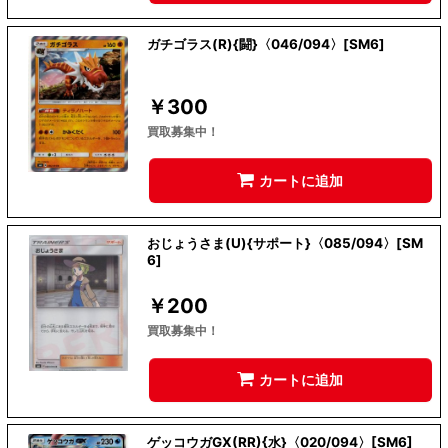
ガチゴラス(R){闘}〈046/094〉[SM6]
￥
300
買取募集中！
カートに追加
おじょうさま(U){サポート}〈085/094〉[SM
6]
￥
200
買取募集中！
カートに追加
ゲッコウガGX(RR){水}〈020/094〉[SM6]