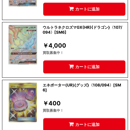
カートに追加
ウルトラネクロズマGX(HR){ドラゴン}〈107/
094〉[SM6]
￥
4,000
買取募集中！
カートに追加
エネポーター(UR){グッズ}〈108/094〉[SM
6]
￥
400
買取募集中！
カートに追加