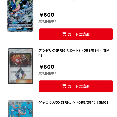
￥
600
買取募集中！
カートに追加
フラダリ◇(PR){サポート}〈089/094〉[SM
6]
￥
800
買取募集中！
カートに追加
ゲッコウガGX(SR){水}〈095/094〉[SM6]