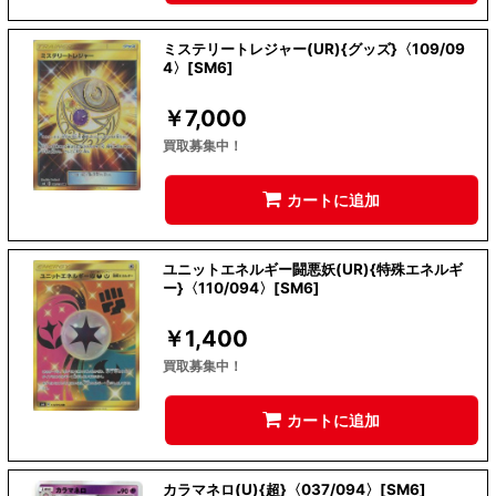
ミステリートレジャー(UR){グッズ}〈109/09
4〉[SM6]
￥
7,000
買取募集中！
カートに追加
ユニットエネルギー闘悪妖(UR){特殊エネルギ
ー}〈110/094〉[SM6]
￥
1,400
買取募集中！
カートに追加
カラマネロ(U){超}〈037/094〉[SM6]