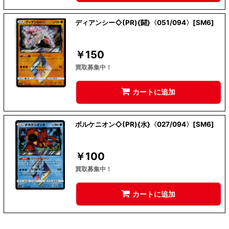
ディアンシー◇(PR){闘}〈051/094〉[SM6]
￥
150
買取募集中！
カートに追加
ボルケニオン◇(PR){水}〈027/094〉[SM6]
￥
100
買取募集中！
カートに追加