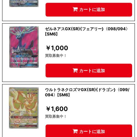
カートに追加
ゼルネアスGX(SR){フェアリー}〈098/094〉
[SM6]
￥
1,000
買取募集中！
カートに追加
ウルトラネクロズマGX(SR){ドラゴン}〈099/
094〉[SM6]
￥
1,600
買取募集中！
カートに追加