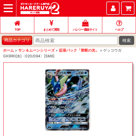
TOP
まとめて買取
ハレツー通販サイト
ヘルプ
お問い合わせ
TOP
まとめて買取
ハレツー通販サイト
ヘルプ
検索
商品カテゴリ
ホーム
>
サン＆ムーンシリーズ
>
拡張パック「禁断の光」
>
ゲッコウガ
GX(RR){水}〈020/094〉[SM6]