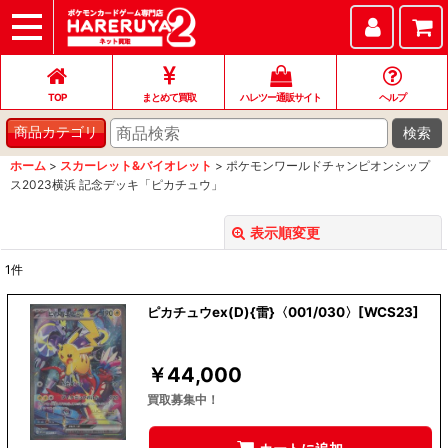
TOP
まとめて買取
ハレツー通販サイト
ヘルプ
お問い合わせ
TOP
まとめて買取
ハレツー通販サイト
ヘルプ
検索
商品カテゴリ
ホーム
>
スカーレット&バイオレット
>
ポケモンワールドチャンピオンシップ
ス2023横浜 記念デッキ「ピカチュウ」
表示順変更
閉じる
1
件
表示数
:
ピカチュウex(D){雷}〈001/030〉[WCS23]
並び順
:
￥
44,000
絞り込む
買取募集中！