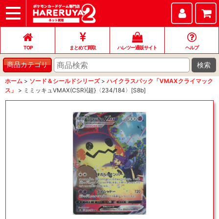
TOP
まとめて買取
ハレツー通販サイト
ヘルプ
お問い合わせ
TOP
まとめて買取
ハレツー通販サイト
ヘルプ
検索
商品カテゴリ
ホーム
>
ソード＆シールドシリーズ
>
ハイクラスパック「VMAXクライマック
ス」
>
ミミッキュVMAX(CSR){超}〈234/184〉[S8b]