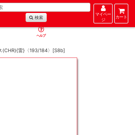
マイペー
カート
検索
ジ
ヘルプ
CHR){雷}〈193/184〉[S8b]