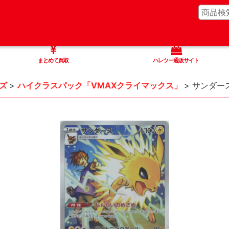
まとめて買取
ハレツー通販サイト
ズ
>
ハイクラスパック「VMAXクライマックス」
>
サンダース(