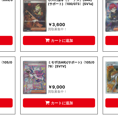
{サポート}〈100/073〉[SV1a]
￥
3,600
買取募集中！
カートに追加
〈105/0
ミモザ(SAR){サポート}〈105/0
78〉[SV1V]
￥
9,000
買取募集中！
カートに追加