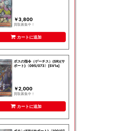
￥
3,800
買取募集中！
カートに追加
ボスの指令（ゲーチス）(SR){サ
ポート}〈095/073〉[SV1a]
￥
2,000
買取募集中！
カートに追加
ボタン(SR){サポート}〈100/07