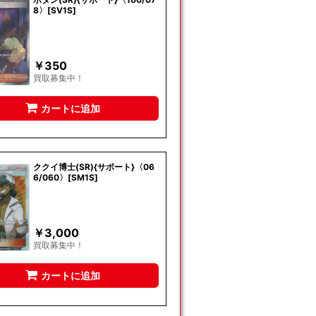
8〉[SV1S]
￥
350
買取募集中！
カートに追加
ククイ博士(SR){サポート}〈06
6/060〉[SM1S]
￥
3,000
買取募集中！
カートに追加