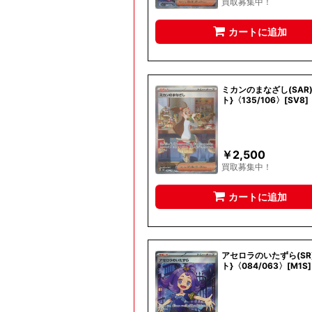
買取募集中！
カートに追加
ミカンのまなざし(SAR
ト}〈135/106〉[SV8]
￥
2,500
買取募集中！
カートに追加
アセロラのいたずら(SR
ト}〈084/063〉[M1S]