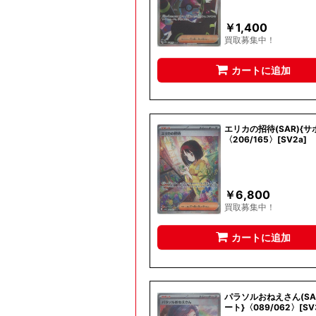
￥
1,400
買取募集中！
カートに追加
エリカの招待(SAR){サ
〈206/165〉[SV2a]
￥
6,800
買取募集中！
カートに追加
パラソルおねえさん(SA
ート}〈089/062〉[SV