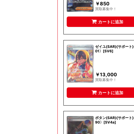
￥
850
買取募集中！
カートに追加
ゼイユ(SAR){サポート}
01〉[SV6]
￥
13,000
買取募集中！
カートに追加
ボタン(SAR){サポート}
90〉[SV4a]