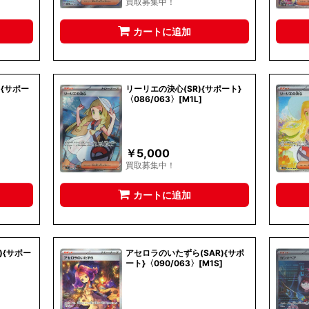
買取募集中！
カートに追加
){サポー
リーリエの決心(SR){サポート}
〈086/063〉[M1L]
￥
5,000
買取募集中！
カートに追加
){サポー
アセロラのいたずら(SAR){サポ
ート}〈090/063〉[M1S]