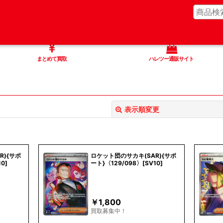
まとめて買取
ハレツー通販サイト
表示順変更
R){サポ
ロケット団のサカキ(SAR){サポ
0]
ート}〈129/098〉[SV10]
絞り込む
￥
1,800
買取募集中！