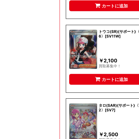
カートに追加
トウコ(SR){サポート}〈
6〉[SV11W]
￥
2,100
買取募集中！
カートに追加
タロ(SAR){サポート}〈1
2〉[SV7]
￥
2,500