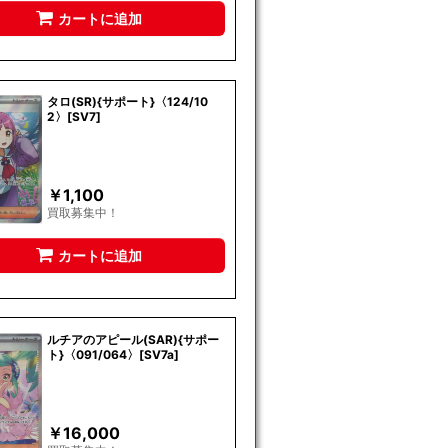
カートに追加
タロ(SR){サポート}〈124/10
2〉[SV7]
￥
1,100
買取募集中！
カートに追加
ルチアのアピール(SAR){サポー
ト}〈091/064〉[SV7a]
￥
16,000