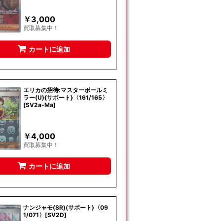
￥
3,000
買取募集中！
カートに追加
エリカの招待:マスターボールミ
ラー(U){サポート}〈161/165〉
[SV2a-Ma]
￥
4,000
買取募集中！
カートに追加
ナンジャモ(SR){サポート}〈09
1/071〉[SV2D]