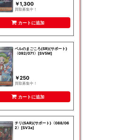
￥
1,300
買取募集中！
カートに追加
ベルのまごころ(SR){サポート}
〈092/071〉[SV5M]
￥
250
買取募集中！
カートに追加
チリ(SAR){サポート}〈088/06
2〉[SV3a]