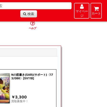
マイペー
カート
検索
ジ
ヘルプ
閉じる
Nの筋書き(SAR){サポート}〈17
3/086〉[SV11B]
￥
3,300
買取募集中！