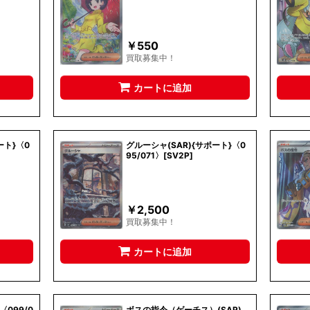
￥
550
買取募集中！
カートに追加
ート}〈0
グルーシャ(SAR){サポート}〈0
95/071〉[SV2P]
￥
2,500
買取募集中！
カートに追加
〈099/0
ボスの指令（ゲーチス）(SAR)