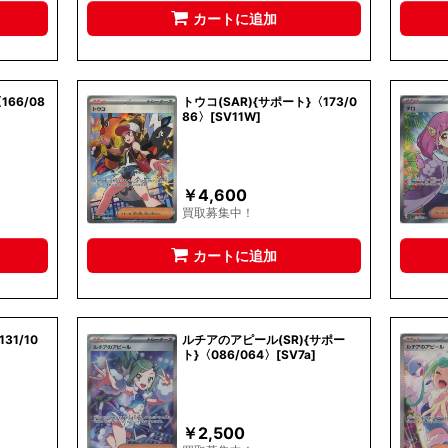
カートに追加
166/08
トウコ(SAR){サポート}〈173/0
86〉[SV11W]
￥
4,600
買取募集中！
カートに追加
31/10
ルチアのアピール(SR){サポー
ト}〈086/064〉[SV7a]
￥
2,500