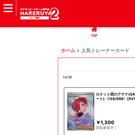
TOP
まとめて買取
ハレツー通販サイト
ヘルプ
お問い合わせ
TOP
ホーム
>
人気トレーナーカード
141
件
表示数
:
ロケット団のアテナ(SA
ート}〈128/098〉[SV1
並び順
:
￥
1,300
買取募集中！