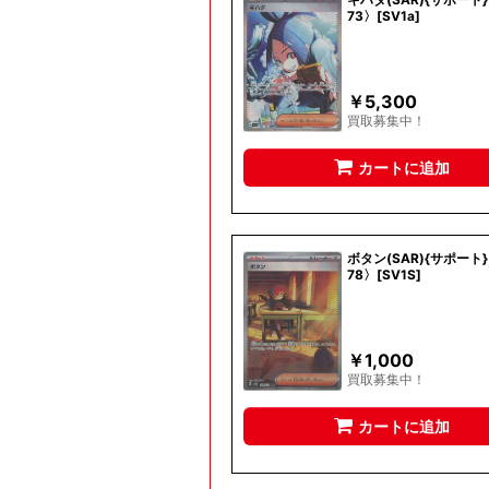
73〉[SV1a]
￥
5,300
買取募集中！
カートに追加
ボタン(SAR){サポート}
78〉[SV1S]
￥
1,000
買取募集中！
カートに追加