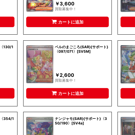
￥
3,600
買取募集中！
カートに追加
〈130/1
ベルのまごころ(SAR){サポート}
〈097/071〉[SV5M]
￥
2,600
買取募集中！
カートに追加
〈354/1
ナンジャモ(SAR){サポート}〈3
50/190〉[SV4a]