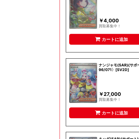
￥
4,000
買取募集中！
カートに追加
ナンジャモ(SAR){サポ
96/071〉[SV2D]
￥
27,000
買取募集中！
カートに追加
キハダ(SAR){サポート}