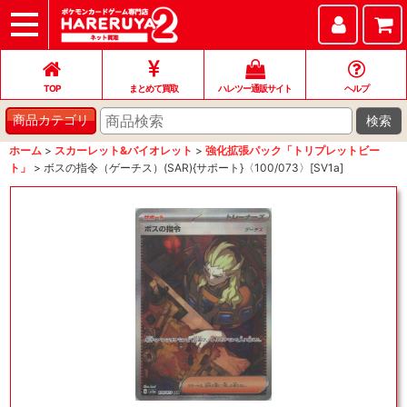
TOP
まとめて買取
ハレツー通販サイト
ヘルプ
お問い合わせ
TOP
まとめて買取
ハレツー通販サイト
ヘルプ
検索
商品カテゴリ
ホーム
>
スカーレット&バイオレット
>
強化拡張パック「トリプレットビー
ト」
>
ボスの指令（ゲーチス）(SAR){サポート}〈100/073〉[SV1a]