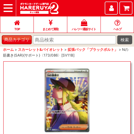
TOP
まとめて買取
ハレツー通販サイト
ヘルプ
お問い合わせ
TOP
まとめて買取
ハレツー通販サイト
ヘルプ
検索
商品カテゴリ
ホーム
>
スカーレット&バイオレット
>
拡張パック「ブラックボルト」
>
Nの
筋書き(SAR){サポート}〈173/086〉[SV11B]