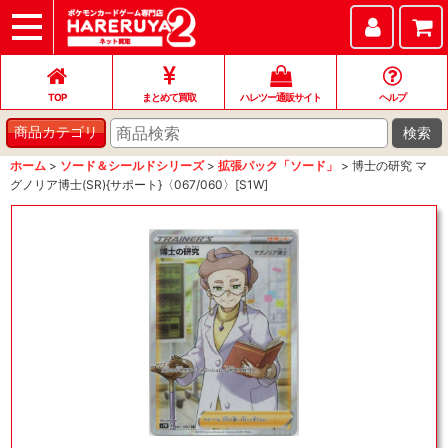
TOP
まとめて買取
ハレツー通販サイト
ヘルプ
お問い合わせ
TOP
まとめて買取
ハレツー通販サイト
ヘルプ
検索
商品カテゴリ
ホーム
>
ソード＆シールドシリーズ
>
拡張パック「ソード」
>
博士の研究 マ
グノリア博士(SR){サポート}〈067/060〉[S1W]