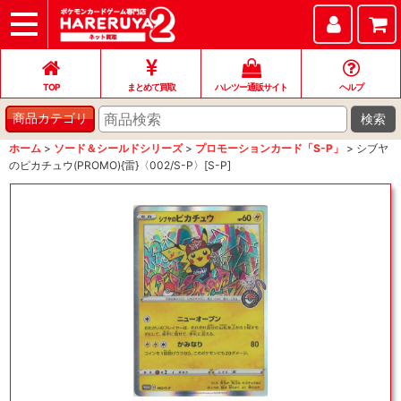
TOP
まとめて買取
ハレツー通販サイト
ヘルプ
お問い合わせ
TOP
まとめて買取
ハレツー通販サイト
ヘルプ
検索
商品カテゴリ
ホーム
>
ソード＆シールドシリーズ
>
プロモーションカード「S-P」
>
シブヤ
のピカチュウ(PROMO){雷}〈002/S-P〉[S-P]