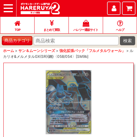
TOP
まとめて買取
ハレツー通販サイト
ヘルプ
お問い合わせ
TOP
まとめて買取
ハレツー通販サイト
ヘルプ
検索
商品カテゴリ
ホーム
>
サン＆ムーンシリーズ
>
強化拡張パック「フルメタルウォール」
>
ル
カリオ&メルメタルGX(SR){鋼}〈058/054〉[SM9b]