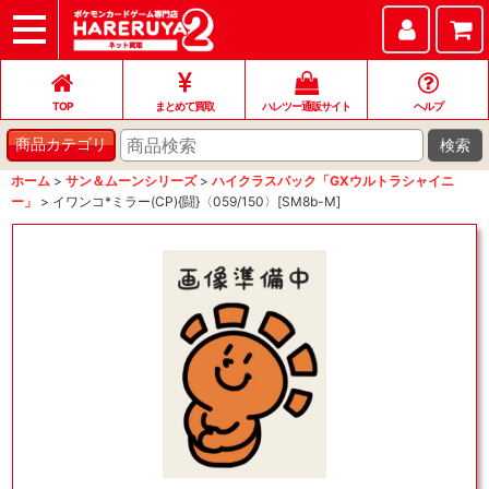
TOP
まとめて買取
ハレツー通販サイト
ヘルプ
お問い合わせ
TOP
まとめて買取
ハレツー通販サイト
ヘルプ
検索
商品カテゴリ
ホーム
>
サン＆ムーンシリーズ
>
ハイクラスパック「GXウルトラシャイニ
ー」
>
イワンコ*ミラー(CP){闘}〈059/150〉[SM8b-M]