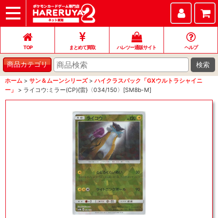
TOP
まとめて買取
ハレツー通販サイト
ヘルプ
お問い合わせ
TOP
まとめて買取
ハレツー通販サイト
ヘルプ
検索
商品カテゴリ
ホーム
>
サン＆ムーンシリーズ
>
ハイクラスパック「GXウルトラシャイニ
ー」
>
ライコウ:ミラー(CP){雷}〈034/150〉[SM8b-M]