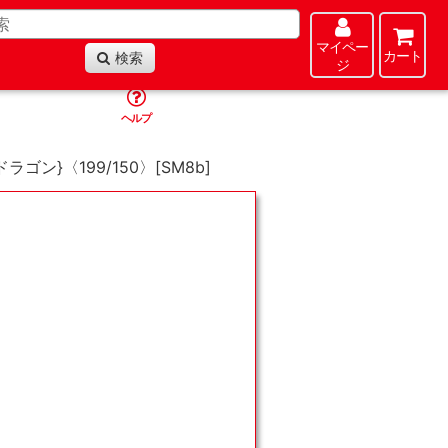
マイペー
カート
検索
ジ
ヘルプ
ドラゴン}〈199/150〉[SM8b]