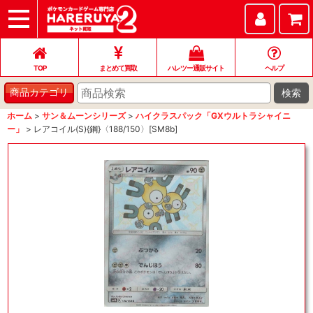
TOP
まとめて買取
ハレツー通販サイト
ヘルプ
お問い合わせ
TOP
まとめて買取
ハレツー通販サイト
ヘルプ
検索
商品カテゴリ
ホーム
>
サン＆ムーンシリーズ
>
ハイクラスパック「GXウルトラシャイニ
ー」
>
レアコイル(S){鋼}〈188/150〉[SM8b]