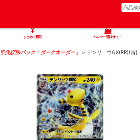
まとめて買取
ハレツー通販サイト
強化拡張パック「ダークオーダー」
>
デンリュウGX(RR){雷}〈