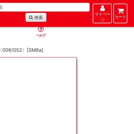
マイペー
カート
検索
ジ
ヘルプ
006/052〉[SM8a]