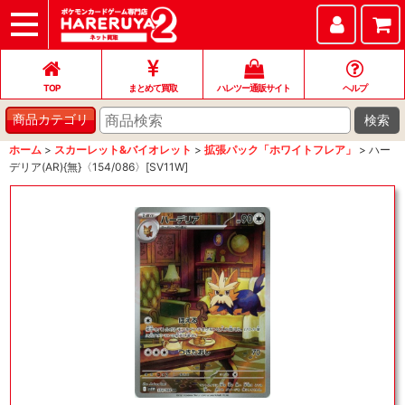
TOP
まとめて買取
ハレツー通販サイト
ヘルプ
お問い合わせ
TOP
まとめて買取
ハレツー通販サイト
ヘルプ
検索
商品カテゴリ
ホーム
>
スカーレット&バイオレット
>
拡張パック「ホワイトフレア」
>
ハー
デリア(AR){無}〈154/086〉[SV11W]