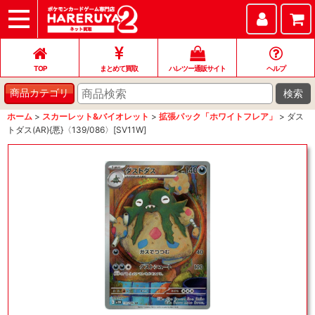
TOP
まとめて買取
ハレツー通販サイト
ヘルプ
お問い合わせ
TOP
まとめて買取
ハレツー通販サイト
ヘルプ
検索
商品カテゴリ
ホーム
>
スカーレット&バイオレット
>
拡張パック「ホワイトフレア」
>
ダス
トダス(AR){悪}〈139/086〉[SV11W]