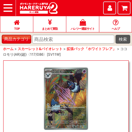
TOP
まとめて買取
ハレツー通販サイト
ヘルプ
お問い合わせ
TOP
まとめて買取
ハレツー通販サイト
ヘルプ
検索
商品カテゴリ
ホーム
>
スカーレット&バイオレット
>
拡張パック「ホワイトフレア」
>
ココ
ロモリ(AR){超}〈117/086〉[SV11W]