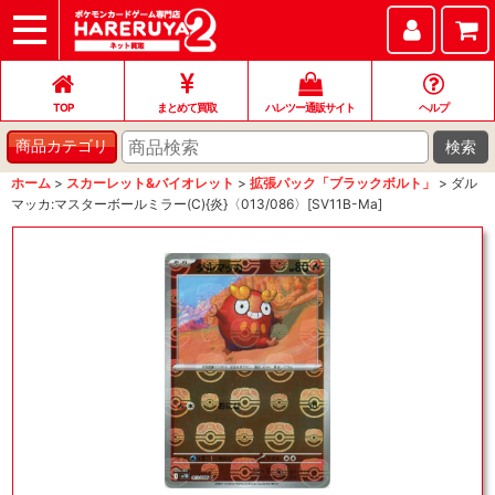
TOP
まとめて買取
ハレツー通販サイト
ヘルプ
お問い合わせ
TOP
まとめて買取
ハレツー通販サイト
ヘルプ
検索
商品カテゴリ
ホーム
>
スカーレット&バイオレット
>
拡張パック「ブラックボルト」
>
ダル
マッカ:マスターボールミラー(C){炎}〈013/086〉[SV11B-Ma]