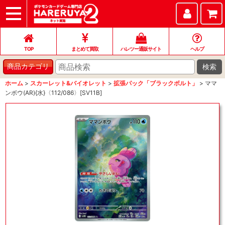
TOP
まとめて買取
ハレツー通販サイト
ヘルプ
お問い合わせ
TOP
まとめて買取
ハレツー通販サイト
ヘルプ
検索
商品カテゴリ
ホーム
>
スカーレット&バイオレット
>
拡張パック「ブラックボルト」
>
ママ
ンボウ(AR){水}〈112/086〉[SV11B]