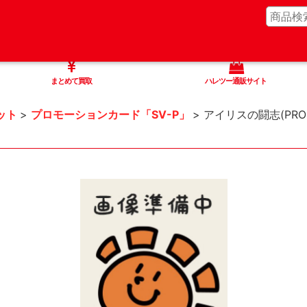
まとめて買取
ハレツー通販サイト
ット
>
プロモーションカード「SV-P」
>
アイリスの闘志(PROM