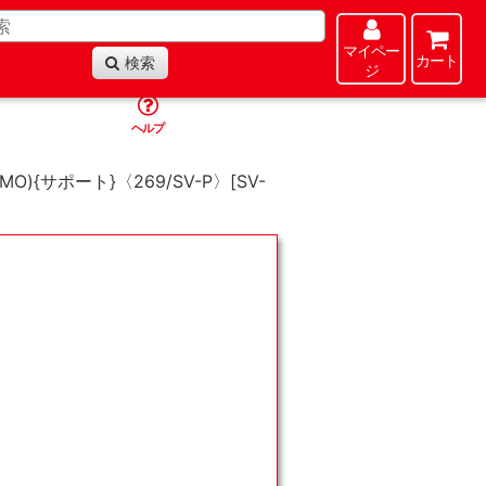
マイペー
カート
検索
ジ
ヘルプ
O){サポート}〈269/SV-P〉[SV-