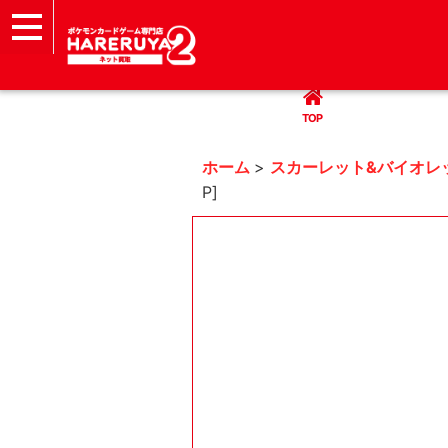
TOP
まとめて買取
ハレツー通販サイト
ヘルプ
お問い合わせ
TOP
ホーム
>
スカーレット&バイオレ
P]