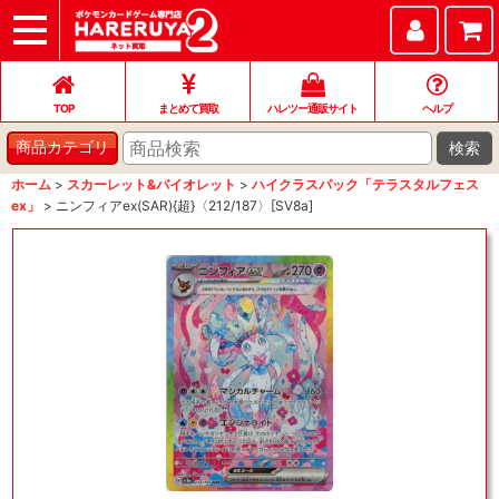
TOP
まとめて買取
ハレツー通販サイト
ヘルプ
お問い合わせ
TOP
まとめて買取
ハレツー通販サイト
ヘルプ
検索
商品カテゴリ
ホーム
>
スカーレット&バイオレット
>
ハイクラスパック「テラスタルフェス
ex」
>
ニンフィアex(SAR){超}〈212/187〉[SV8a]