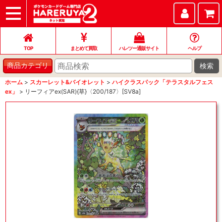
TOP
まとめて買取
ハレツー通販サイト
ヘルプ
お問い合わせ
TOP
まとめて買取
ハレツー通販サイト
ヘルプ
検索
商品カテゴリ
ホーム
>
スカーレット&バイオレット
>
ハイクラスパック「テラスタルフェス
ex」
>
リーフィアex(SAR){草}〈200/187〉[SV8a]