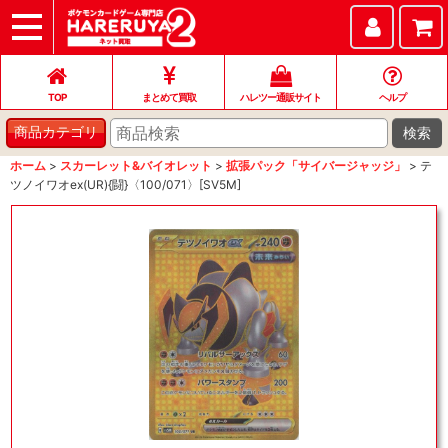
TOP
まとめて買取
ハレツー通販サイト
ヘルプ
お問い合わせ
TOP
まとめて買取
ハレツー通販サイト
ヘルプ
検索
商品カテゴリ
ホーム
>
スカーレット&バイオレット
>
拡張パック「サイバージャッジ」
>
テ
ツノイワオex(UR){闘}〈100/071〉[SV5M]