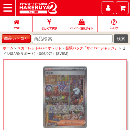
TOP
まとめて買取
ハレツー通販サイト
ヘルプ
お問い合わせ
TOP
まとめて買取
ハレツー通販サイト
ヘルプ
検索
商品カテゴリ
ホーム
>
スカーレット&バイオレット
>
拡張パック「サイバージャッジ」
>
セ
イジ(SAR){サポート}〈096/071〉[SV5M]