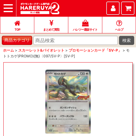
TOP
まとめて買取
ハレツー通販サイト
ヘルプ
お問い合わせ
TOP
まとめて買取
ハレツー通販サイト
ヘルプ
検索
商品カテゴリ
ホーム
>
スカーレット&バイオレット
>
プロモーションカード「SV-P」
>
モ
トトカゲ(PROMO){無}〈097/SV-P〉[SV-P]