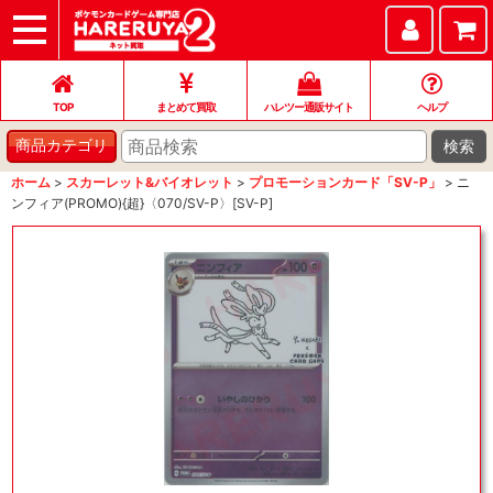
TOP
まとめて買取
ハレツー通販サイト
ヘルプ
お問い合わせ
TOP
まとめて買取
ハレツー通販サイト
ヘルプ
検索
商品カテゴリ
ホーム
>
スカーレット&バイオレット
>
プロモーションカード「SV-P」
>
ニ
ンフィア(PROMO){超}〈070/SV-P〉[SV-P]