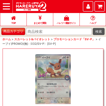
TOP
まとめて買取
ハレツー通販サイト
ヘルプ
お問い合わせ
TOP
まとめて買取
ハレツー通販サイト
ヘルプ
検索
商品カテゴリ
ホーム
>
スカーレット&バイオレット
>
プロモーションカード「SV-P」
>
イ
ーブイ(PROMO){無}〈032/SV-P〉[SV-P]