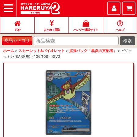
TOP
まとめて買取
ハレツー通販サイト
ヘルプ
お問い合わせ
TOP
まとめて買取
ハレツー通販サイト
ヘルプ
検索
商品カテゴリ
ホーム
>
スカーレット&バイオレット
>
拡張パック「黒炎の支配者」
>
ピジョ
ットex(SAR){無}〈136/108〉[SV3]