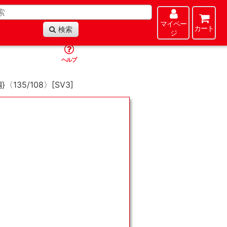
マイペー
カート
検索
ジ
ヘルプ
〈135/108〉[SV3]