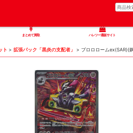
まとめて買取
ハレツー通販サイト
ット
>
拡張パック「黒炎の支配者」
>
ブロロロームex(SAR){鋼}