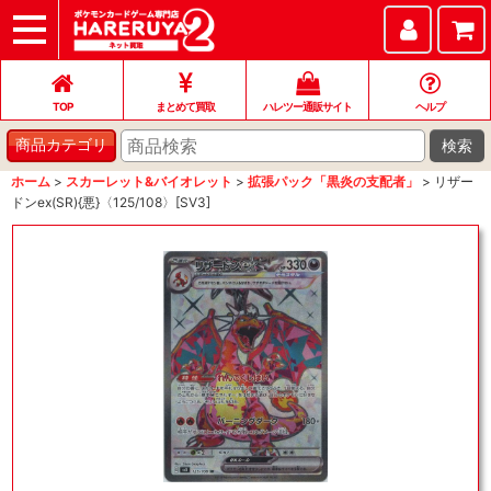
TOP
まとめて買取
ハレツー通販サイト
ヘルプ
お問い合わせ
TOP
まとめて買取
ハレツー通販サイト
ヘルプ
検索
商品カテゴリ
ホーム
>
スカーレット&バイオレット
>
拡張パック「黒炎の支配者」
>
リザー
ドンex(SR){悪}〈125/108〉[SV3]