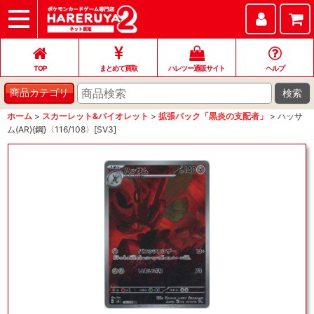
TOP
まとめて買取
ハレツー通販サイト
ヘルプ
お問い合わせ
TOP
まとめて買取
ハレツー通販サイト
ヘルプ
検索
商品カテゴリ
ホーム
>
スカーレット&バイオレット
>
拡張パック「黒炎の支配者」
>
ハッサ
ム(AR){鋼}〈116/108〉[SV3]