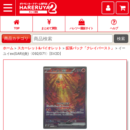
TOP
まとめて買取
ハレツー通販サイト
ヘルプ
お問い合わせ
TOP
まとめて買取
ハレツー通販サイト
ヘルプ
検索
商品カテゴリ
ホーム
>
スカーレット&バイオレット
>
拡張パック「クレイバースト」
>
イー
ユイex(SAR){炎}〈092/071〉[SV2D]