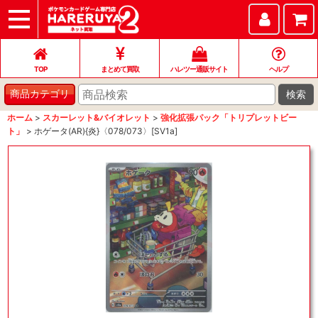
TOP
まとめて買取
ハレツー通販サイト
ヘルプ
お問い合わせ
TOP
まとめて買取
ハレツー通販サイト
ヘルプ
検索
商品カテゴリ
ホーム
>
スカーレット&バイオレット
>
強化拡張パック「トリプレットビー
ト」
>
ホゲータ(AR){炎}〈078/073〉[SV1a]