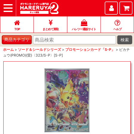
TOP
まとめて買取
ハレツー通販サイト
ヘルプ
お問い合わせ
TOP
まとめて買取
ハレツー通販サイト
ヘルプ
検索
商品カテゴリ
ホーム
>
ソード＆シールドシリーズ
>
プロモーションカード「S-P」
>
ピカチ
ュウ(PROMO){雷}〈323/S-P〉[S-P]